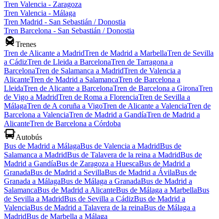
Tren Valencia - Zaragoza
Tren Valencia - Málaga
Tren Madrid - San Sebastián / Donostia
Tren Barcelona - San Sebastián / Donostia
Trenes
Tren de Alicante a Madrid
Tren de Madrid a Marbella
Tren de Sevilla
a Cádiz
Tren de Lleida a Barcelona
Tren de Tarragona a
Barcelona
Tren de Salamanca a Madrid
Tren de Valencia a
Alicante
Tren de Madrid a Salamanca
Tren de Barcelona a
Lleida
Tren de Alicante a Barcelona
Tren de Barcelona a Girona
Tren
de Vigo a Madrid
Tren de Roma a Florencia
Tren de Sevilla a
Málaga
Tren de A coruña a Vigo
Tren de Alicante a Valencia
Tren de
Barcelona a Valencia
Tren de Madrid a Gandía
Tren de Madrid a
Alicante
Tren de Barcelona a Córdoba
Autobús
Bus de Madrid a Málaga
Bus de Valencia a Madrid
Bus de
Salamanca a Madrid
Bus de Talavera de la reina a Madrid
Bus de
Madrid a Gandía
Bus de Zaragoza a Huesca
Bus de Madrid a
Granada
Bus de Madrid a Sevilla
Bus de Madrid a Ávila
Bus de
Granada a Málaga
Bus de Málaga a Granada
Bus de Madrid a
Salamanca
Bus de Madrid a Alicante
Bus de Málaga a Marbella
Bus
de Sevilla a Madrid
Bus de Sevilla a Cádiz
Bus de Madrid a
Valencia
Bus de Madrid a Talavera de la reina
Bus de Málaga a
Madrid
Bus de Marbella a Málaga