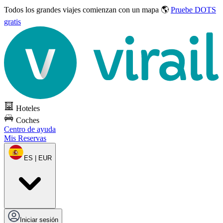
Todos los grandes viajes
comienzan con un mapa 🌎
Pruebe DOTS
gratis
Hoteles
Coches
Centro de ayuda
Mis Reservas
ES | EUR
Iniciar sesión