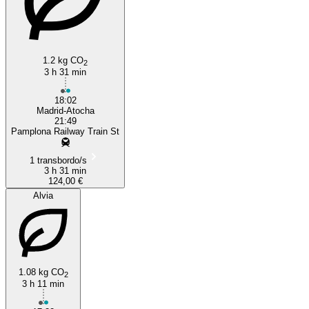
1.2 kg CO
2
3 h 31 min
18:02
Madrid-Atocha
21:49
Pamplona Railway Train St
1 transbordo/s
3 h 31 min
124,00 €
Alvia
1.08 kg CO
2
3 h 11 min