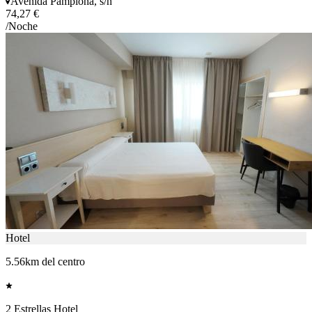
Avenida Pamplona, s/n
74,27 €
/Noche
Hotel
5.56km del centro
2 Estrellas Hotel