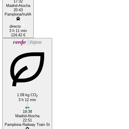
17:32
Madrid-Atocha
20:43
Pamplona/IruñA
directo
3 h 11 min
124,42 €
1.09 kg CO
2
3 h 12 min
19:39
Madrid-Atocha
22:51
Pamplona Railway Train St