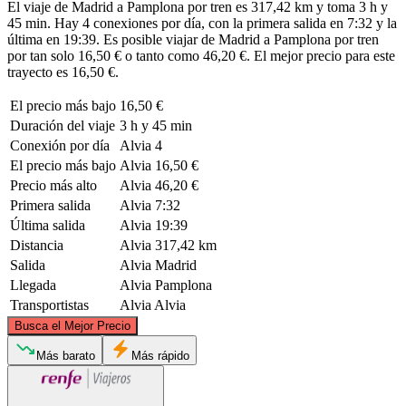
El viaje de Madrid a Pamplona por tren es 317,42 km y toma 3 h y
45 min. Hay 4 conexiones por día, con la primera salida en 7:32 y la
última en 19:39. Es posible viajar de Madrid a Pamplona por tren
por tan solo 16,50 € o tanto como 46,20 €. El mejor precio para este
trayecto es 16,50 €.
El precio más bajo
16,50 €
Duración del viaje
3 h y 45 min
Conexión por día
Alvia
4
El precio más bajo
Alvia
16,50 €
Precio más alto
Alvia
46,20 €
Primera salida
Alvia
7:32
Última salida
Alvia
19:39
Distancia
Alvia
317,42 km
Salida
Alvia
Madrid
Llegada
Alvia
Pamplona
Transportistas
Alvia
Alvia
©
CARTO
, ©
OpenStreetMap
contributors
Busca el Mejor Precio
Pamplona
Más barato
Más rápido