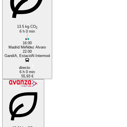
13.5 kg CO
2
6 h 0 min
16:00
Madrid MéNdez Alvaro
22:00
GandíA, EstacióN Intermod
directo
6 h 0 min
55,93 €