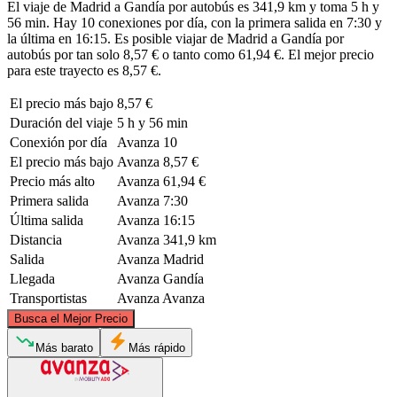
El viaje de Madrid a Gandía por autobús es 341,9 km y toma 5 h y
56 min. Hay 10 conexiones por día, con la primera salida en 7:30 y
la última en 16:15. Es posible viajar de Madrid a Gandía por
autobús por tan solo 8,57 € o tanto como 61,94 €. El mejor precio
para este trayecto es 8,57 €.
El precio más bajo
8,57 €
Duración del viaje
5 h y 56 min
Conexión por día
Avanza
10
El precio más bajo
Avanza
8,57 €
Precio más alto
Avanza
61,94 €
Primera salida
Avanza
7:30
Última salida
Avanza
16:15
Distancia
Avanza
341,9 km
Salida
Avanza
Madrid
Llegada
Avanza
Gandía
Transportistas
Avanza
Avanza
©
CARTO
, ©
OpenStreetMap
contributors
Busca el Mejor Precio
Más barato
Más rápido
Madrid