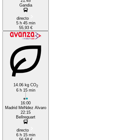
21:45
Gandia
directo
5 h 45 min
55,93 €
14.06 kg CO
2
6 h 15 min
16:00
Madrid MéNdez Alvaro
22:15
Bellreguart
directo
6 h 15 min
56,58 €