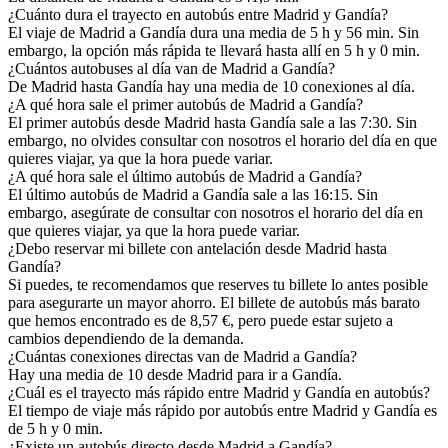
¿Cuánto dura el trayecto en autobús entre Madrid y Gandía?
El viaje de Madrid a Gandía dura una media de 5 h y 56 min. Sin
embargo, la opción más rápida te llevará hasta allí en 5 h y 0 min.
¿Cuántos autobuses al día van de Madrid a Gandía?
De Madrid hasta Gandía hay una media de 10 conexiones al día.
¿A qué hora sale el primer autobús de Madrid a Gandía?
El primer autobús desde Madrid hasta Gandía sale a las 7:30. Sin
embargo, no olvides consultar con nosotros el horario del día en que
quieres viajar, ya que la hora puede variar.
¿A qué hora sale el último autobús de Madrid a Gandía?
El último autobús de Madrid a Gandía sale a las 16:15. Sin
embargo, asegúrate de consultar con nosotros el horario del día en
que quieres viajar, ya que la hora puede variar.
¿Debo reservar mi billete con antelación desde Madrid hasta
Gandía?
Si puedes, te recomendamos que reserves tu billete lo antes posible
para asegurarte un mayor ahorro. El billete de autobús más barato
que hemos encontrado es de 8,57 €, pero puede estar sujeto a
cambios dependiendo de la demanda.
¿Cuántas conexiones directas van de Madrid a Gandía?
Hay una media de 10 desde Madrid para ir a Gandía.
¿Cuál es el trayecto más rápido entre Madrid y Gandía en autobús?
El tiempo de viaje más rápido por autobús entre Madrid y Gandía es
de 5 h y 0 min.
¿Existe un autobús directo desde Madrid a Gandía?