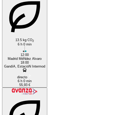
Gandia
13.5 kg CO
2
6 h 0 min
12:00
Madrid MéNdez Alvaro
18:00
GandíA, EstacióN Intermod
directo
6 h 0 min
55,93 €