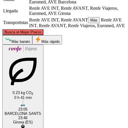
Euromed, AVE
Barcelona
Renfe AVE INT, Renfe AVANT, Renfe Viajeros,
Llegada
Euromed, AVE
Girona
Renfe AVE INT, Renfe AVANT
Renfe AVE
Más
Transportistas
INT, Renfe AVANT, Renfe Viajeros, Euromed, AVE
©
CARTO
, ©
OpenStreetMap
contributors
Busca el Mejor Precio
Girona
Más barato
Más rápido
0.23 kg CO
2
Barcelona
0 h 41 min
23:05
BARCELONA SANTS
23:46
Girona (ES)