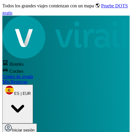
Todos los grandes viajes
comienzan con un mapa 🌎
Pruebe DOTS
gratis
Hoteles
Coches
Centro de ayuda
Mis Reservas
ES | EUR
Iniciar sesión