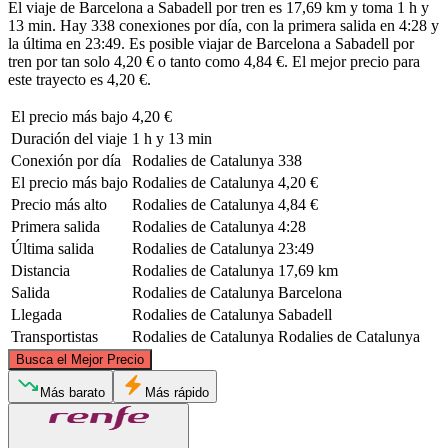
El viaje de Barcelona a Sabadell por tren es 17,69 km y toma 1 h y
13 min. Hay 338 conexiones por día, con la primera salida en 4:28 y
la última en 23:49. Es posible viajar de Barcelona a Sabadell por
tren por tan solo 4,20 € o tanto como 4,84 €. El mejor precio para
este trayecto es 4,20 €.
El precio más bajo
4,20 €
Duración del viaje
1 h y 13 min
Conexión por día
Rodalies de Catalunya
338
El precio más bajo
Rodalies de Catalunya
4,20 €
Precio más alto
Rodalies de Catalunya
4,84 €
Primera salida
Rodalies de Catalunya
4:28
Última salida
Rodalies de Catalunya
23:49
Distancia
Rodalies de Catalunya
17,69 km
Salida
Rodalies de Catalunya
Barcelona
Llegada
Rodalies de Catalunya
Sabadell
Transportistas
Rodalies de Catalunya
Rodalies de Catalunya
©
CARTO
, ©
OpenStreetMap
contributors
Busca el Mejor Precio
Sabadell
Más barato
Más rápido