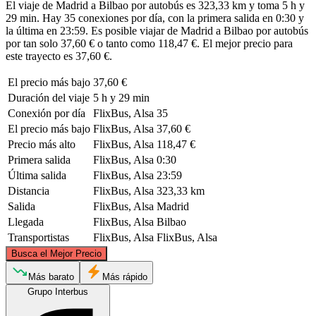
El viaje de Madrid a Bilbao por autobús es 323,33 km y toma 5 h y
29 min. Hay 35 conexiones por día, con la primera salida en 0:30 y
la última en 23:59. Es posible viajar de Madrid a Bilbao por autobús
por tan solo 37,60 € o tanto como 118,47 €. El mejor precio para
este trayecto es 37,60 €.
El precio más bajo
37,60 €
Duración del viaje
5 h y 29 min
Conexión por día
FlixBus, Alsa
35
El precio más bajo
FlixBus, Alsa
37,60 €
Precio más alto
FlixBus, Alsa
118,47 €
Primera salida
FlixBus, Alsa
0:30
Última salida
FlixBus, Alsa
23:59
Distancia
FlixBus, Alsa
323,33 km
Salida
FlixBus, Alsa
Madrid
Llegada
FlixBus, Alsa
Bilbao
Transportistas
FlixBus, Alsa
FlixBus, Alsa
©
CARTO
, ©
OpenStreetMap
contributors
Busca el Mejor Precio
Bilbao
Más barato
Más rápido
Grupo Interbus