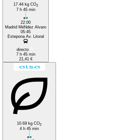
17.44 kg CO
2
7 h 45 min
22:00
Madrid MéNdez Alvaro
05:45
Estepona Av. Litoral
directo
7 h 45 min
21,41 €
10.69 kg CO
2
4 h 45 min