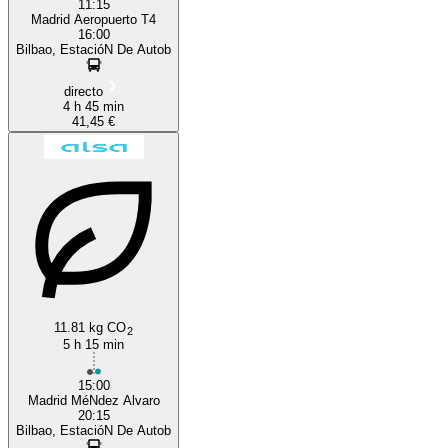
11:15
Madrid Aeropuerto T4
16:00
Bilbao, EstacióN De Autob
directo
4 h 45 min
41,45 €
11.81 kg CO
2
5 h 15 min
15:00
Madrid MéNdez Alvaro
20:15
Bilbao, EstacióN De Autob