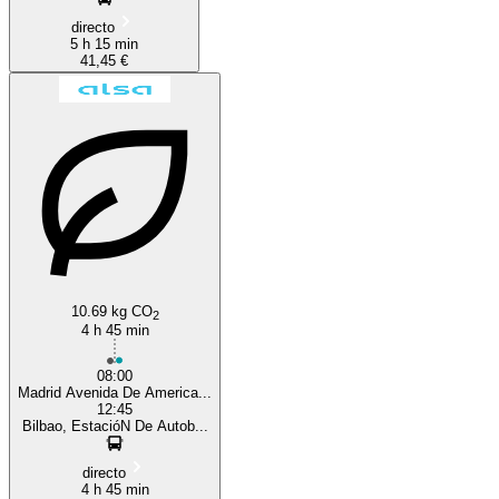
directo
5 h 15 min
41,45 €
10.69 kg CO
2
4 h 45 min
08:00
Madrid Avenida De America...
12:45
Bilbao, EstacióN De Autob...
directo
4 h 45 min