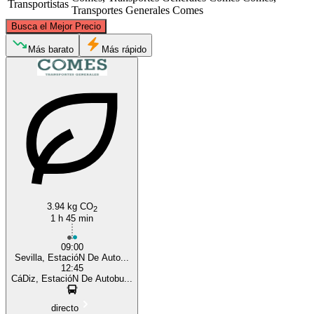
Transportistas
Transportes Generales Comes
©
CARTO
, ©
OpenStreetMap
contributors
Busca el Mejor Precio
Seville
Más barato
Más rápido
Cadiz
3.94 kg CO
2
1 h 45 min
09:00
Sevilla, EstacióN De Auto...
12:45
CáDiz, EstacióN De Autobu...
directo