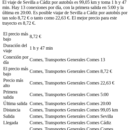
El viaje de Sevilla a Cádiz por autobús es 99,05 km y toma 1 h y 47
min. Hay 13 conexiones por día, con la primera salida en 5:00 y la
última en 20:00. Es posible viajar de Sevilla a Cádiz por autobús por
tan solo 8,72 € o tanto como 22,63 €. El mejor precio para este
trayecto es 8,72 €.
El precio más
8,72 €
bajo
Duración del
1 h y 47 min
viaje
Conexión por
Comes, Transportes Generales Comes
13
día
El precio más
Comes, Transportes Generales Comes
8,72 €
bajo
Precio más
Comes, Transportes Generales Comes
22,63 €
alto
Primera
Comes, Transportes Generales Comes
5:00
salida
Última salida
Comes, Transportes Generales Comes
20:00
Distancia
Comes, Transportes Generales Comes
99,05 km
Salida
Comes, Transportes Generales Comes
Sevilla
Llegada
Comes, Transportes Generales Comes
Cádiz
Comes, Transportes Generales Comes
Comes,