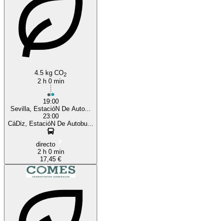
4.5 kg CO
2
2 h 0 min
19:00
Sevilla, EstacióN De Auto...
23:00
CáDiz, EstacióN De Autobu...
directo
2 h 0 min
17,45 €