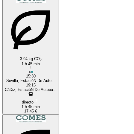
3.94 kg CO
2
1 h 45 min
15:30
Sevilla, EstacióN De Auto...
19:15
CáDiz, EstacióN De Autobu...
directo
1 h 45 min
17,45 €