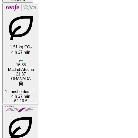
1.51 kg CO
2
4 h 27 min
16:35
Madrid-Atocha
21:37
GRANADA
1 transbordo/s
4 h 27 min
62,10 €