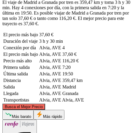
El viaje de Madrid a Granada por tren es 359,47 km y toma 3 h y 30
min. Hay 4 conexiones por día, con la primera salida en 7:20 y la
última en 19:50. Es posible viajar de Madrid a Granada por tren por
tan solo 37,60 € o tanto como 116,20 €. El mejor precio para este
trayecto es 37,60 €.
El precio más bajo
37,60 €
Duración del viaje
3 h y 30 min
Conexión por día
Alvia, AVE
4
El precio más bajo
Alvia, AVE
37,60 €
Precio más alto
Alvia, AVE
116,20 €
Primera salida
Alvia, AVE
7:20
Última salida
Alvia, AVE
19:50
Distancia
Alvia, AVE
359,47 km
Salida
Alvia, AVE
Madrid
Llegada
Alvia, AVE
Granada
Transportistas
Alvia, AVE
Alvia, AVE
©
CARTO
, ©
OpenStreetMap
contributors
Busca el Mejor Precio
Madrid
Más barato
Más rápido