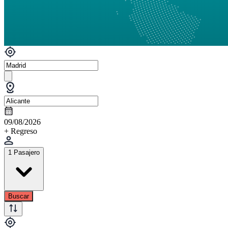
09/08/2026
+ Regreso
1 Pasajero
Buscar