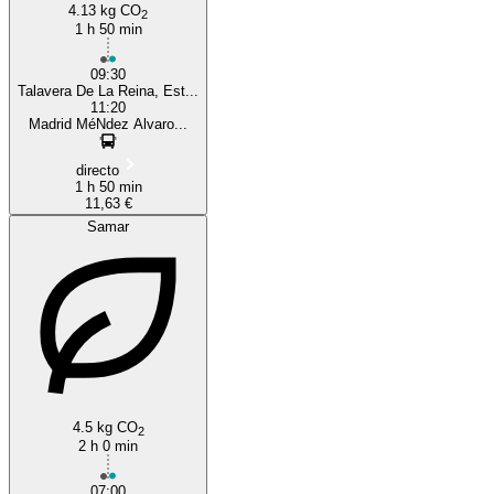
4.13 kg CO
2
1 h 50 min
09:30
Talavera De La Reina, Est...
11:20
Madrid MéNdez Alvaro...
directo
1 h 50 min
11,63 €
Samar
4.5 kg CO
2
2 h 0 min
07:00