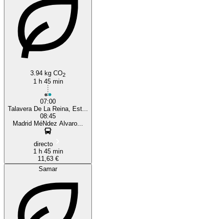
3.94 kg CO
2
1 h 45 min
07:00
Talavera De La Reina, Est...
08:45
Madrid MéNdez Alvaro...
directo
1 h 45 min
11,63 €
Samar