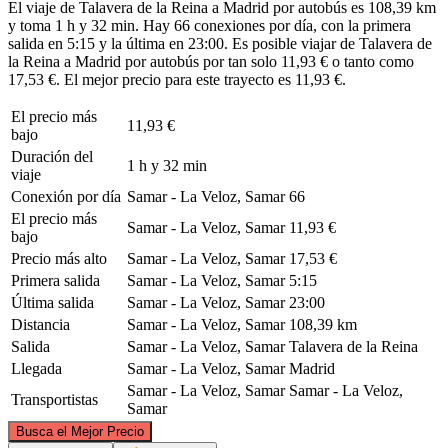
El viaje de Talavera de la Reina a Madrid por autobús es 108,39 km
y toma 1 h y 32 min. Hay 66 conexiones por día, con la primera
salida en 5:15 y la última en 23:00. Es posible viajar de Talavera de
la Reina a Madrid por autobús por tan solo 11,93 € o tanto como
17,53 €. El mejor precio para este trayecto es 11,93 €.
El precio más
11,93 €
bajo
Duración del
1 h y 32 min
viaje
Conexión por día
Samar - La Veloz, Samar
66
El precio más
Samar - La Veloz, Samar
11,93 €
bajo
Precio más alto
Samar - La Veloz, Samar
17,53 €
Primera salida
Samar - La Veloz, Samar
5:15
Última salida
Samar - La Veloz, Samar
23:00
Distancia
Samar - La Veloz, Samar
108,39 km
Salida
Samar - La Veloz, Samar
Talavera de la Reina
Llegada
Samar - La Veloz, Samar
Madrid
Samar - La Veloz, Samar
Samar - La Veloz,
Transportistas
Samar
©
CARTO
, ©
OpenStreetMap
contributors
Busca el Mejor Precio