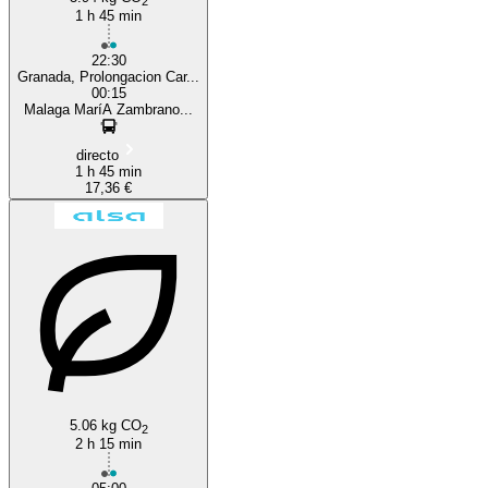
2
1 h 45 min
22:30
Granada, Prolongacion Car...
00:15
Malaga MaríA Zambrano...
directo
1 h 45 min
17,36 €
5.06 kg CO
2
2 h 15 min