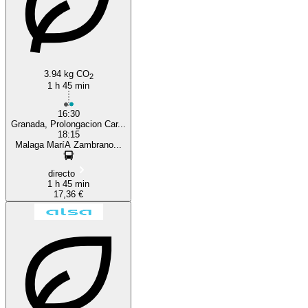
3.94 kg CO
2
1 h 45 min
16:30
Granada, Prolongacion Car...
18:15
Malaga MaríA Zambrano...
directo
1 h 45 min
17,36 €