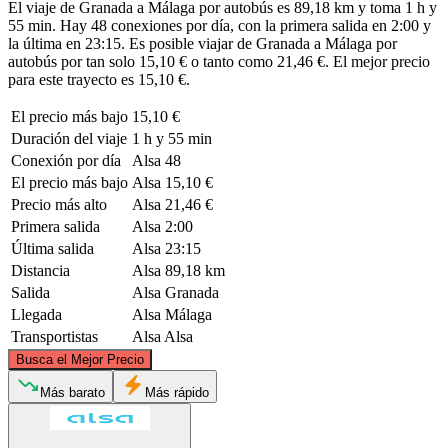
El viaje de Granada a Málaga por autobús es 89,18 km y toma 1 h y
55 min. Hay 48 conexiones por día, con la primera salida en 2:00 y
la última en 23:15. Es posible viajar de Granada a Málaga por
autobús por tan solo 15,10 € o tanto como 21,46 €. El mejor precio
para este trayecto es 15,10 €.
El precio más bajo
15,10 €
Duración del viaje
1 h y 55 min
Conexión por día
Alsa
48
El precio más bajo
Alsa
15,10 €
Precio más alto
Alsa
21,46 €
Primera salida
Alsa
2:00
Última salida
Alsa
23:15
Distancia
Alsa
89,18 km
Salida
Alsa
Granada
Llegada
Alsa
Málaga
Transportistas
Alsa
Alsa
©
CARTO
, ©
OpenStreetMap
contributors
Busca el Mejor Precio
Granada
Más barato
Más rápido