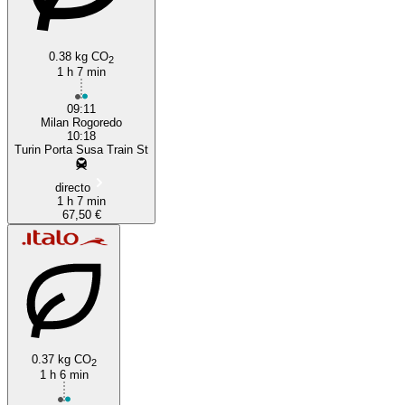
0.38 kg CO
2
1 h 7 min
09:11
Milan Rogoredo
10:18
Turin Porta Susa Train St
directo
1 h 7 min
67,50 €
0.37 kg CO
2
1 h 6 min