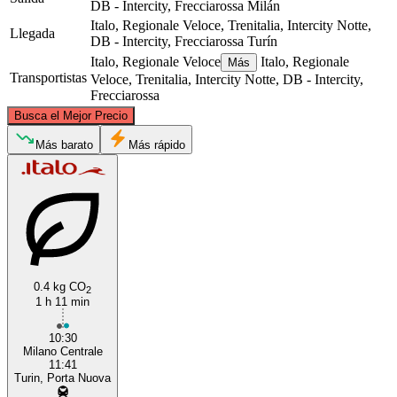
DB - Intercity, Frecciarossa
Milán
Italo, Regionale Veloce, Trenitalia, Intercity Notte,
Llegada
DB - Intercity, Frecciarossa
Turín
Italo, Regionale Veloce
Italo, Regionale
Más
Transportistas
Veloce, Trenitalia, Intercity Notte, DB - Intercity,
Frecciarossa
©
CARTO
, ©
OpenStreetMap
contributors
Busca el Mejor Precio
Más barato
Más rápido
Milan
Turin
0.4 kg CO
2
1 h 11 min
10:30
Milano Centrale
11:41
Turin, Porta Nuova