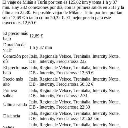
El viaje de Milán a Turín por tren es 125,62 km y toma 1 h y 37
min. Hay 232 conexiones por día, con la primera salida en 2:31 y la
última en 22:30. Es posible viajar de Milán a Turín por tren por tan
solo 12,69 € o tanto como 50,32 €. El mejor precio para este
trayecto es 12,69 €.
El precio más
12,69 €
bajo
Duración del
1 h y 37 min
viaje
Conexión por
Italo, Regionale Veloce, Trenitalia, Intercity Notte,
día
DB - Intercity, Frecciarossa
232
El precio más
Italo, Regionale Veloce, Trenitalia, Intercity Notte,
bajo
DB - Intercity, Frecciarossa
12,69 €
Precio más
Italo, Regionale Veloce, Trenitalia, Intercity Notte,
alto
DB - Intercity, Frecciarossa
50,32 €
Primera
Italo, Regionale Veloce, Trenitalia, Intercity Notte,
salida
DB - Intercity, Frecciarossa
2:31
Italo, Regionale Veloce, Trenitalia, Intercity Notte,
Última salida
DB - Intercity, Frecciarossa
22:30
Italo, Regionale Veloce, Trenitalia, Intercity Notte,
Distancia
DB - Intercity, Frecciarossa
125,62 km
Italo, Regionale Veloce, Trenitalia, Intercity Notte,
Salida