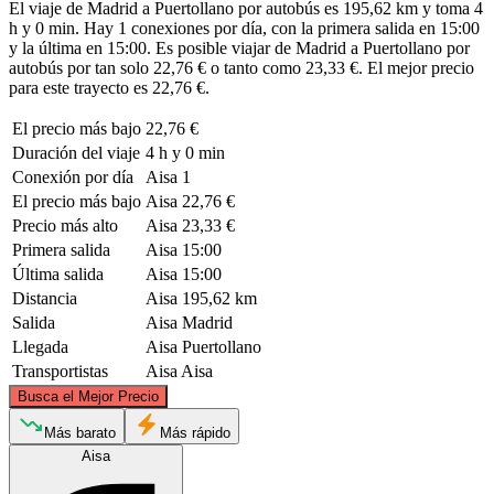
El viaje de Madrid a Puertollano por autobús es 195,62 km y toma 4
h y 0 min. Hay 1 conexiones por día, con la primera salida en 15:00
y la última en 15:00. Es posible viajar de Madrid a Puertollano por
autobús por tan solo 22,76 € o tanto como 23,33 €. El mejor precio
para este trayecto es 22,76 €.
El precio más bajo
22,76 €
Duración del viaje
4 h y 0 min
Conexión por día
Aisa
1
El precio más bajo
Aisa
22,76 €
Precio más alto
Aisa
23,33 €
Primera salida
Aisa
15:00
Última salida
Aisa
15:00
Distancia
Aisa
195,62 km
Salida
Aisa
Madrid
Llegada
Aisa
Puertollano
Transportistas
Aisa
Aisa
©
CARTO
, ©
OpenStreetMap
contributors
Busca el Mejor Precio
Madrid
Más barato
Más rápido
Aisa