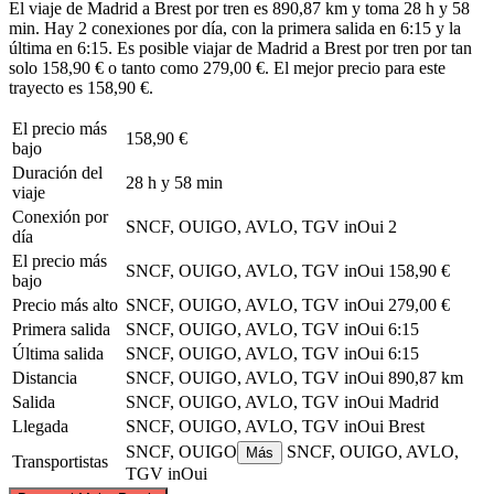
El viaje de Madrid a Brest por tren es 890,87 km y toma 28 h y 58
min. Hay 2 conexiones por día, con la primera salida en 6:15 y la
última en 6:15. Es posible viajar de Madrid a Brest por tren por tan
solo 158,90 € o tanto como 279,00 €. El mejor precio para este
trayecto es 158,90 €.
El precio más
158,90 €
bajo
Duración del
28 h y 58 min
viaje
Conexión por
SNCF, OUIGO, AVLO, TGV inOui
2
día
El precio más
SNCF, OUIGO, AVLO, TGV inOui
158,90 €
bajo
Precio más alto
SNCF, OUIGO, AVLO, TGV inOui
279,00 €
Primera salida
SNCF, OUIGO, AVLO, TGV inOui
6:15
Última salida
SNCF, OUIGO, AVLO, TGV inOui
6:15
Distancia
SNCF, OUIGO, AVLO, TGV inOui
890,87 km
Salida
SNCF, OUIGO, AVLO, TGV inOui
Madrid
Llegada
SNCF, OUIGO, AVLO, TGV inOui
Brest
SNCF, OUIGO
SNCF, OUIGO, AVLO,
Más
Transportistas
TGV inOui
©
CARTO
, ©
OpenStreetMap
contributors