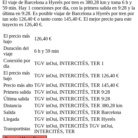
El viaje de Barcelona a Hyerès por tren es 380,28 km y toma 6 h y
59 min. Hay 1 conexiones por día, con la primera salida en 9:28 y la
última en 9:28. Es posible viajar de Barcelona a Hyerès por tren por
tan solo 126,40 € o tanto como 145,40 €. El mejor precio para este
trayecto es 126,40 €.
El precio más
126,40 €
bajo
Duración del
6 h y 59 min
viaje
Conexión por
TGV inOui, INTERCITÉS, TER
1
día
El precio más
TGV inOui, INTERCITÉS, TER
126,40 €
bajo
Precio más alto
TGV inOui, INTERCITÉS, TER
145,40 €
Primera salida
TGV inOui, INTERCITÉS, TER
9:28
Última salida
TGV inOui, INTERCITÉS, TER
9:28
Distancia
TGV inOui, INTERCITÉS, TER
380,28 km
Salida
TGV inOui, INTERCITÉS, TER
Barcelona
Llegada
TGV inOui, INTERCITÉS, TER
Hyerès
TGV inOui, INTERCITÉS
TGV inOui,
Transportistas
INTERCITÉS, TER
©
CARTO
, ©
OpenStreetMap
contributors