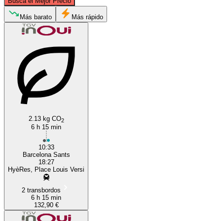
Busca el Mejor Precio
Hyères
Más barato
Más rápido
Barcelona
2.13 kg CO
2
6 h 15 min
10:33
Barcelona Sants
18:27
HyèRes, Place Louis Versi
2 transbordos
6 h 15 min
132,90 €