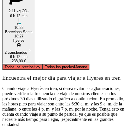
2.11 kg CO
2
6 h 12 min
10:33
Barcelona Sants
18:27
Hyeres
2 transbordos
6 h 12 min
238,90 €
Todos los precios
Hoy
Todos los precios
Mañana
Encuentra el mejor día para viajar a Hyerès en tren
Cuando viaje a Hyerès en tren, si desea evitar las aglomeraciones,
puede verificar la frecuencia de viaje de nuestros clientes en los
próximos 30 días utilizando el gráfico a continuación. En promedio,
las horas pico para viajar son entre las 6:30 a. m. y las 9 a. m. de la
mañana, o entre las 4 p. m. y las 7 p. m. por la noche. Tenga esto en
cuenta cuando viaje a su punto de partida, ya que es posible que
necesite más tiempo para llegar, ¡especialmente en las grandes
ciudades!