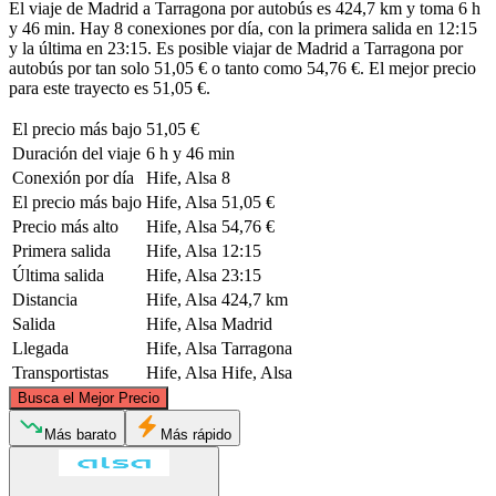
El viaje de Madrid a Tarragona por autobús es 424,7 km y toma 6 h
y 46 min. Hay 8 conexiones por día, con la primera salida en 12:15
y la última en 23:15. Es posible viajar de Madrid a Tarragona por
autobús por tan solo 51,05 € o tanto como 54,76 €. El mejor precio
para este trayecto es 51,05 €.
El precio más bajo
51,05 €
Duración del viaje
6 h y 46 min
Conexión por día
Hife, Alsa
8
El precio más bajo
Hife, Alsa
51,05 €
Precio más alto
Hife, Alsa
54,76 €
Primera salida
Hife, Alsa
12:15
Última salida
Hife, Alsa
23:15
Distancia
Hife, Alsa
424,7 km
Salida
Hife, Alsa
Madrid
Llegada
Hife, Alsa
Tarragona
Transportistas
Hife, Alsa
Hife, Alsa
©
CARTO
, ©
OpenStreetMap
contributors
Busca el Mejor Precio
Más barato
Más rápido