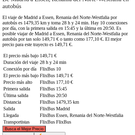
autobús
El viaje de Madrid a Essen, Renania del Norte-Westfalia por
autobús es 1479,35 km y toma 28 h y 24 min. Hay 10 conexiones
por día, con la primera salida en 15:45 y la última en 20:50. Es
posible viajar de Madrid a Essen, Renania del Norte-Westfalia por
autobús por tan solo 149,71 € o tanto como 177,10 €. El mejor
precio para este trayecto es 149,71 €.
El precio más bajo
149,71 €
Duración del viaje
28 h y 24 min
Conexión por día
FlixBus
10
El precio más bajo
FlixBus
149,71 €
Precio más alto
FlixBus
177,10 €
Primera salida
FlixBus
15:45
Última salida
FlixBus
20:50
Distancia
FlixBus
1479,35 km
Salida
FlixBus
Madrid
Llegada
FlixBus
Essen, Renania del Norte-Westfalia
Transportistas
FlixBus
FlixBus
©
CARTO
, ©
OpenStreetMap
contributors
Busca el Mejor Precio