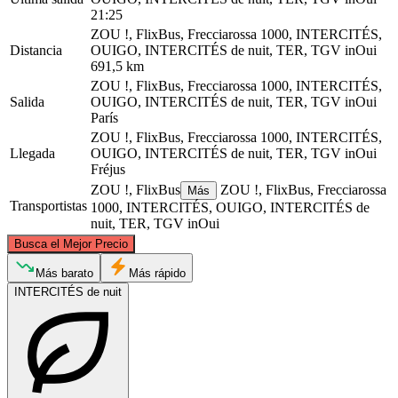
21:25
ZOU !, FlixBus, Frecciarossa 1000, INTERCITÉS,
Distancia
OUIGO, INTERCITÉS de nuit, TER, TGV inOui
691,5 km
ZOU !, FlixBus, Frecciarossa 1000, INTERCITÉS,
Salida
OUIGO, INTERCITÉS de nuit, TER, TGV inOui
París
ZOU !, FlixBus, Frecciarossa 1000, INTERCITÉS,
Llegada
OUIGO, INTERCITÉS de nuit, TER, TGV inOui
Fréjus
ZOU !, FlixBus
ZOU !, FlixBus, Frecciarossa
Más
Transportistas
1000, INTERCITÉS, OUIGO, INTERCITÉS de
nuit, TER, TGV inOui
©
CARTO
, ©
OpenStreetMap
contributors
Busca el Mejor Precio
Paris
Más barato
Más rápido
INTERCITÉS de nuit