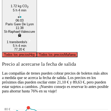
1.72 kg CO
2
5 h 4 min
06:03
Paris Gare De Lyon
11:38
St-Raphael-Valescure
1 transbordo/s
5 h 4 min
77,20 €
Todos los precios
Hoy
Todos los precios
Mañana
Precio al acercarse la fecha de salida
Las compañías de trenes pueden cobrar precios de boletos más altos
a medida que se acerca la fecha de salida. Los precios en los
próximos días pueden oscilar entre 21,10 € y 89,63 €, pero pueden
estar sujetos a cambios. ¡Nuestro consejo es reservar lo antes posible
para ahorrar hasta 76% en su viaje!