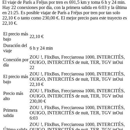
El viaje de París a Fréjus por tren es 691,5 km y toma 6 h y 24 min.
Hay 22 conexiones por día, con la primera salida en 6:03 y la última
en 21:25. Es posible viajar de París a Fréjus por tren por tan solo
22,10 € o tanto como 230,00 €. El mejor precio para este trayecto es
22,10 €.
El precio más
22,10 €
bajo
Duración del
6 h y 24 min
viaje
ZOU !, FlixBus, Frecciarossa 1000, INTERCITÉS,
Conexión por
OUIGO, INTERCITÉS de nuit, TER, TGV inOui
día
22
ZOU !, FlixBus, Frecciarossa 1000, INTERCITÉS,
El precio más
OUIGO, INTERCITÉS de nuit, TER, TGV inOui
bajo
22,10 €
ZOU !, FlixBus, Frecciarossa 1000, INTERCITÉS,
Precio más
OUIGO, INTERCITÉS de nuit, TER, TGV inOui
alto
230,00 €
ZOU !, FlixBus, Frecciarossa 1000, INTERCITÉS,
Primera
OUIGO, INTERCITÉS de nuit, TER, TGV inOui
salida
6:03
ZOU !, FlixBus, Frecciarossa 1000, INTERCITÉS,
Última salida
OUIGO, INTERCITÉS de nuit, TER, TGV inOui