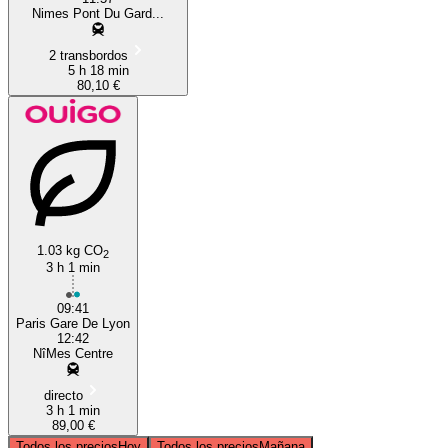
Nimes Pont Du Gard...
2 transbordos
5 h 18 min
80,10 €
1.03 kg CO
2
3 h 1 min
09:41
Paris Gare De Lyon
12:42
NîMes Centre
directo
3 h 1 min
89,00 €
Todos los precios
Hoy
Todos los precios
Mañana