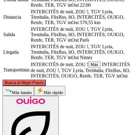
Renfe, TER, TGV inOui
22:00
INTERCITÉS de nuit, ZOU !, TGV Lyria,
Distancia
Trenitalia, FlixBus, liO, INTERCITÉS, OUIGO,
Renfe, TER, TGV inOui
579,55 km
INTERCITÉS de nuit, ZOU !, TGV Lyria,
Salida
Trenitalia, FlixBus, liO, INTERCITÉS, OUIGO,
Renfe, TER, TGV inOui
París
INTERCITÉS de nuit, ZOU !, TGV Lyria,
Llegada
Trenitalia, FlixBus, liO, INTERCITÉS, OUIGO,
Renfe, TER, TGV inOui
Nimes
INTERCITÉS de nuit, ZOU !
INTERCITÉS
Más
Transportistas
de nuit, ZOU !, TGV Lyria, Trenitalia, FlixBus, liO,
INTERCITÉS, OUIGO, Renfe, TER, TGV inOui
©
CARTO
, ©
OpenStreetMap
contributors
Busca el Mejor Precio
Paris
Más barato
Más rápido