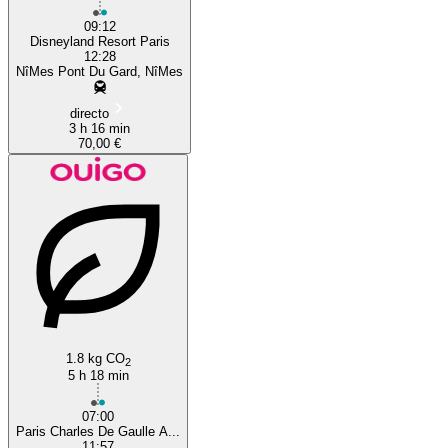
09:12
Disneyland Resort Paris
12:28
NîMes Pont Du Gard, NîMes
directo
3 h 16 min
70,00 €
1.8 kg CO
2
5 h 18 min
07:00
Paris Charles De Gaulle A...
11:57