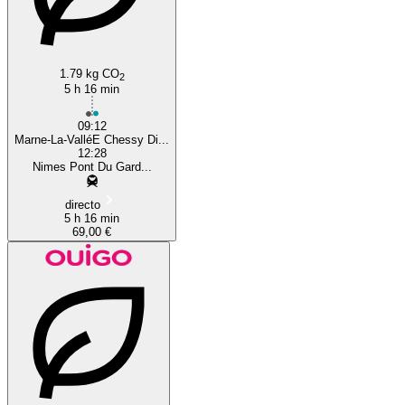
Nîmes
1.79 kg CO
2
5 h 16 min
09:12
Marne-La-ValléE Chessy Di...
12:28
Nimes Pont Du Gard...
directo
5 h 16 min
69,00 €