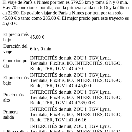
El viaje de París a Nimes por tren es 579,55 km y toma 6 h y 0 min.
Hay 70 conexiones por día, con la primera salida en 6:16 y la última
en 22:00. Es posible viajar de París a Nimes por tren por tan solo
45,00 € o tanto como 285,00 €. El mejor precio para este trayecto es
45,00 €.
El precio más
45,00 €
bajo
Duración del
6 h y 0 min
viaje
INTERCITÉS de nuit, ZOU !, TGV Lyria,
Conexión por
Trenitalia, FlixBus, liO, INTERCITÉS, OUIGO,
día
Renfe, TER, TGV inOui
70
INTERCITÉS de nuit, ZOU !, TGV Lyria,
El precio más
Trenitalia, FlixBus, liO, INTERCITÉS, OUIGO,
bajo
Renfe, TER, TGV inOui
45,00 €
INTERCITÉS de nuit, ZOU !, TGV Lyria,
Precio más
Trenitalia, FlixBus, liO, INTERCITÉS, OUIGO,
alto
Renfe, TER, TGV inOui
285,00 €
INTERCITÉS de nuit, ZOU !, TGV Lyria,
Primera
Trenitalia, FlixBus, liO, INTERCITÉS, OUIGO,
salida
Renfe, TER, TGV inOui
6:16
INTERCITÉS de nuit, ZOU !, TGV Lyria,
Última salida
Trenitalia, FlixBus, liO, INTERCITÉS, OUIGO,