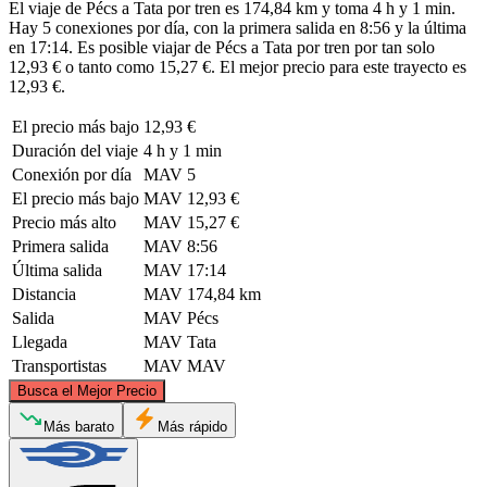
El viaje de Pécs a Tata por tren es 174,84 km y toma 4 h y 1 min.
Hay 5 conexiones por día, con la primera salida en 8:56 y la última
en 17:14. Es posible viajar de Pécs a Tata por tren por tan solo
12,93 € o tanto como 15,27 €. El mejor precio para este trayecto es
12,93 €.
El precio más bajo
12,93 €
Duración del viaje
4 h y 1 min
Conexión por día
MAV
5
El precio más bajo
MAV
12,93 €
Precio más alto
MAV
15,27 €
Primera salida
MAV
8:56
Última salida
MAV
17:14
Distancia
MAV
174,84 km
Salida
MAV
Pécs
Llegada
MAV
Tata
Transportistas
MAV
MAV
©
CARTO
, ©
OpenStreetMap
contributors
Busca el Mejor Precio
Tata
Más barato
Más rápido