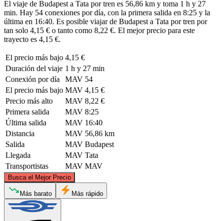
El viaje de Budapest a Tata por tren es 56,86 km y toma 1 h y 27
min. Hay 54 conexiones por día, con la primera salida en 8:25 y la
última en 16:40. Es posible viajar de Budapest a Tata por tren por
tan solo 4,15 € o tanto como 8,22 €. El mejor precio para este
trayecto es 4,15 €.
El precio más bajo
4,15 €
Duración del viaje
1 h y 27 min
Conexión por día
MAV
54
El precio más bajo
MAV
4,15 €
Precio más alto
MAV
8,22 €
Primera salida
MAV
8:25
Última salida
MAV
16:40
Distancia
MAV
56,86 km
Salida
MAV
Budapest
Llegada
MAV
Tata
Transportistas
MAV
MAV
©
CARTO
, ©
OpenStreetMap
contributors
Busca el Mejor Precio
Más barato
Más rápido
Tata