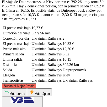
El viaje de Dnipropetrovsk a Kiev por tren es 392,26 km y toma 5 h
y 56 min. Hay 2 conexiones por día, con la primera salida en 6:52 y
la última en 16:15. Es posible viajar de Dnipropetrovsk a Kiev por
tren por tan solo 10,33 € o tanto como 12,30 €. El mejor precio para
este trayecto es 10,33 €.
El precio más bajo
10,33 €
Duración del viaje
5 h y 56 min
Conexión por día
Ukrainian Railways
2
El precio más bajo
Ukrainian Railways
10,33 €
Precio más alto
Ukrainian Railways
12,30 €
Primera salida
Ukrainian Railways
6:52
Última salida
Ukrainian Railways
16:15
Distancia
Ukrainian Railways
392,26 km
Salida
Ukrainian Railways
Dnipropetrovsk
Llegada
Ukrainian Railways
Kiev
Transportistas
Ukrainian Railways
Ukrainian Railways
©
CARTO
, ©
OpenStreetMap
contributors
Busca el Mejor Precio
Kyiv
Más barato
Más rápido