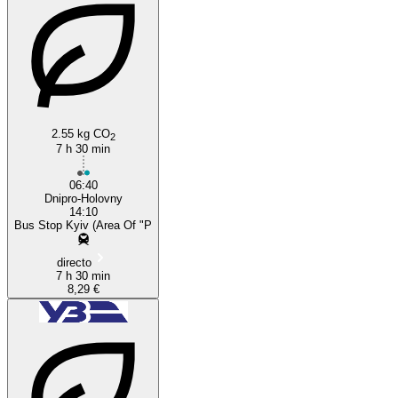
Dnipropetrovsk
2.55 kg CO
2
7 h 30 min
06:40
Dnipro-Holovny
14:10
Bus Stop Kyiv (Area Of "P
directo
7 h 30 min
8,29 €