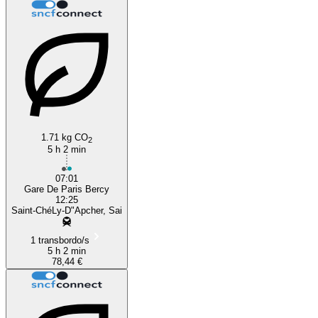
1.71 kg CO
2
5 h 2 min
07:01
Gare De Paris Bercy
12:25
Saint-ChéLy-D"Apcher, Sai
1 transbordo/s
5 h 2 min
78,44 €