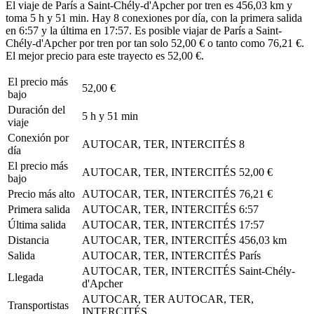
El viaje de París a Saint-Chély-d'Apcher por tren es 456,03 km y
toma 5 h y 51 min. Hay 8 conexiones por día, con la primera salida
en 6:57 y la última en 17:57. Es posible viajar de París a Saint-
Chély-d'Apcher por tren por tan solo 52,00 € o tanto como 76,21 €.
El mejor precio para este trayecto es 52,00 €.
El precio más
52,00 €
bajo
Duración del
5 h y 51 min
viaje
Conexión por
AUTOCAR, TER, INTERCITÉS
8
día
El precio más
AUTOCAR, TER, INTERCITÉS
52,00 €
bajo
Precio más alto
AUTOCAR, TER, INTERCITÉS
76,21 €
Primera salida
AUTOCAR, TER, INTERCITÉS
6:57
Última salida
AUTOCAR, TER, INTERCITÉS
17:57
Distancia
AUTOCAR, TER, INTERCITÉS
456,03 km
Salida
AUTOCAR, TER, INTERCITÉS
París
AUTOCAR, TER, INTERCITÉS
Saint-Chély-
Llegada
d'Apcher
AUTOCAR, TER
AUTOCAR, TER,
Transportistas
INTERCITÉS