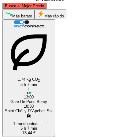
©
CARTO
, ©
OpenStreetMap
contributors
Busca el Mejor Precio
Paris
Más barato
Más rápido
Saint-Chély-d'Apcher
1.74 kg CO
2
5 h 7 min
13:00
Gare De Paris Bercy
18:30
Saint-ChéLy-D"Apcher, Sai
1 transbordo/s
5 h 7 min
78,44 €