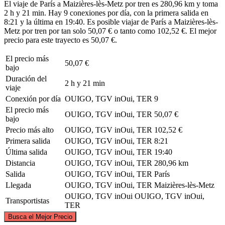
El viaje de París a Maizières-lès-Metz por tren es 280,96 km y toma
2 h y 21 min. Hay 9 conexiones por día, con la primera salida en
8:21 y la última en 19:40. Es posible viajar de París a Maizières-lès-
Metz por tren por tan solo 50,07 € o tanto como 102,52 €. El mejor
precio para este trayecto es 50,07 €.
El precio más
50,07 €
bajo
Duración del
2 h y 21 min
viaje
Conexión por día
OUIGO, TGV inOui, TER
9
El precio más
OUIGO, TGV inOui, TER
50,07 €
bajo
Precio más alto
OUIGO, TGV inOui, TER
102,52 €
Primera salida
OUIGO, TGV inOui, TER
8:21
Última salida
OUIGO, TGV inOui, TER
19:40
Distancia
OUIGO, TGV inOui, TER
280,96 km
Salida
OUIGO, TGV inOui, TER
París
Llegada
OUIGO, TGV inOui, TER
Maizières-lès-Metz
OUIGO, TGV inOui
OUIGO, TGV inOui,
Transportistas
TER
©
CARTO
, ©
OpenStreetMap
contributors
Busca el Mejor Precio