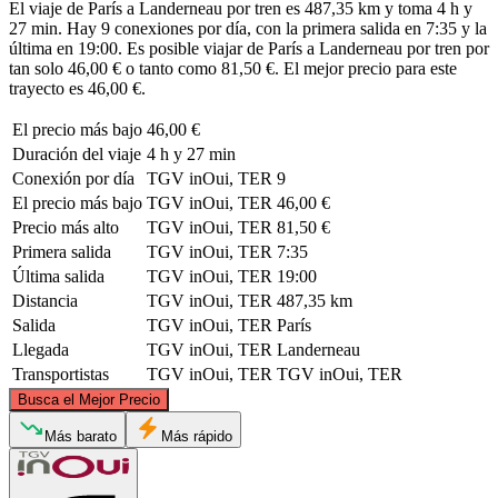
El viaje de París a Landerneau por tren es 487,35 km y toma 4 h y
27 min. Hay 9 conexiones por día, con la primera salida en 7:35 y la
última en 19:00. Es posible viajar de París a Landerneau por tren por
tan solo 46,00 € o tanto como 81,50 €. El mejor precio para este
trayecto es 46,00 €.
El precio más bajo
46,00 €
Duración del viaje
4 h y 27 min
Conexión por día
TGV inOui, TER
9
El precio más bajo
TGV inOui, TER
46,00 €
Precio más alto
TGV inOui, TER
81,50 €
Primera salida
TGV inOui, TER
7:35
Última salida
TGV inOui, TER
19:00
Distancia
TGV inOui, TER
487,35 km
Salida
TGV inOui, TER
París
Llegada
TGV inOui, TER
Landerneau
Transportistas
TGV inOui, TER
TGV inOui, TER
©
CARTO
, ©
OpenStreetMap
contributors
Busca el Mejor Precio
Más barato
Más rápido