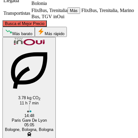
Llegada
Bolonia
FlixBus, Trenitalia
FlixBus, Trenitalia, Marino
Más
Transportistas
Bus, TGV inOui
©
CARTO
, ©
OpenStreetMap
contributors
Busca el Mejor Precio
Paris
Más barato
Más rápido
Bologna
3.78 kg CO
2
11 h 7 min
14:48
Paris Gare De Lyon
05:05
Bologne, Bologna, Bologna