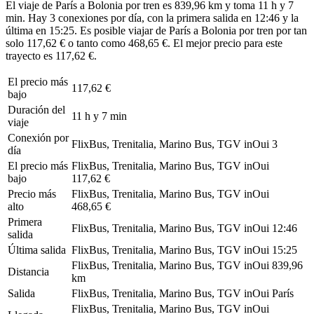
El viaje de París a Bolonia por tren es 839,96 km y toma 11 h y 7
min. Hay 3 conexiones por día, con la primera salida en 12:46 y la
última en 15:25. Es posible viajar de París a Bolonia por tren por tan
solo 117,62 € o tanto como 468,65 €. El mejor precio para este
trayecto es 117,62 €.
El precio más
117,62 €
bajo
Duración del
11 h y 7 min
viaje
Conexión por
FlixBus, Trenitalia, Marino Bus, TGV inOui
3
día
El precio más
FlixBus, Trenitalia, Marino Bus, TGV inOui
bajo
117,62 €
Precio más
FlixBus, Trenitalia, Marino Bus, TGV inOui
alto
468,65 €
Primera
FlixBus, Trenitalia, Marino Bus, TGV inOui
12:46
salida
Última salida
FlixBus, Trenitalia, Marino Bus, TGV inOui
15:25
FlixBus, Trenitalia, Marino Bus, TGV inOui
839,96
Distancia
km
Salida
FlixBus, Trenitalia, Marino Bus, TGV inOui
París
FlixBus, Trenitalia, Marino Bus, TGV inOui