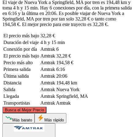
El viaje de Nueva York a Springfield, MA por tren es 194,48 km y
toma 4 h y 15 min. Hay 6 conexiones por día, con la primera salida
en 6:16 y la última en 20:06. Es posible viajar de Nueva York a
Springfield, MA por tren por tan solo 32,28 € o tanto como
194,58 €. El mejor precio para este trayecto es 32,28 €.
El precio más bajo
32,28 €
Duración del viaje
4 h y 15 min
Conexión por día
Amtrak
6
El precio más bajo
Amtrak
32,28 €
Precio más alto
Amtrak
194,58 €
Primera salida
Amtrak
6:16
Última salida
Amtrak
20:06
Distancia
Amtrak
194,48 km
Salida
Amtrak
Nueva York
Llegada
Amtrak
Springfield, MA
Transportistas
Amtrak
Amtrak
©
CARTO
, ©
OpenStreetMap
contributors
Busca el Mejor Precio
Springfield, MA
Más barato
Más rápido