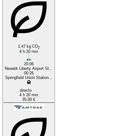
New York, NY
1.47 kg CO
2
4 h 20 min
20:06
Newark Liberty Airport St...
00:26
Springfield Union Station...
directo
4 h 20 min
35,00 €