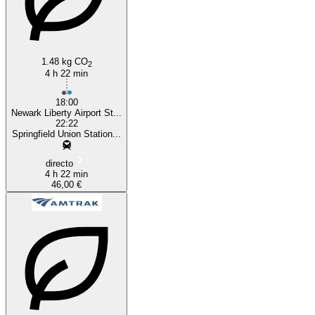
1.48 kg CO
2
4 h 22 min
18:00
Newark Liberty Airport St...
22:22
Springfield Union Station...
directo
4 h 22 min
46,00 €