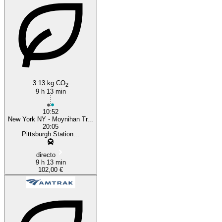
New York, NY
Pittsburgh, PA
3.13 kg CO
2
9 h 13 min
10:52
New York NY - Moynihan Tr...
20:05
Pittsburgh Station...
directo
9 h 13 min
102,00 €