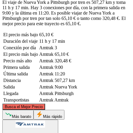
El viaje de Nueva York a Pittsburgh por tren es 507,27 km y toma
11 h y 17 min. Hay 3 conexiones por día, con la primera salida en
9:00 y la última en 11:20. Es posible viajar de Nueva York a
Pittsburgh por tren por tan solo 65,10 € o tanto como 320,48 €. El
mejor precio para este trayecto es 65,10 €.
El precio más bajo
65,10 €
Duración del viaje
11 h y 17 min
Conexión por día
Amtrak
3
El precio más bajo
Amtrak
65,10 €
Precio más alto
Amtrak
320,48 €
Primera salida
Amtrak
9:00
Última salida
Amtrak
11:20
Distancia
Amtrak
507,27 km
Salida
Amtrak
Nueva York
Llegada
Amtrak
Pittsburgh
Transportistas
Amtrak
Amtrak
©
CARTO
, ©
OpenStreetMap
contributors
Busca el Mejor Precio
Más barato
Más rápido