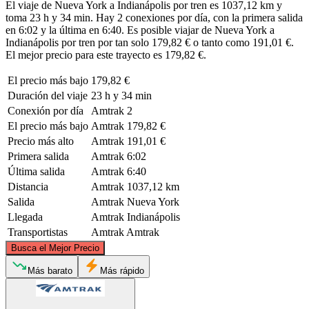
El viaje de Nueva York a Indianápolis por tren es 1037,12 km y
toma 23 h y 34 min. Hay 2 conexiones por día, con la primera salida
en 6:02 y la última en 6:40. Es posible viajar de Nueva York a
Indianápolis por tren por tan solo 179,82 € o tanto como 191,01 €.
El mejor precio para este trayecto es 179,82 €.
El precio más bajo
179,82 €
Duración del viaje
23 h y 34 min
Conexión por día
Amtrak
2
El precio más bajo
Amtrak
179,82 €
Precio más alto
Amtrak
191,01 €
Primera salida
Amtrak
6:02
Última salida
Amtrak
6:40
Distancia
Amtrak
1037,12 km
Salida
Amtrak
Nueva York
Llegada
Amtrak
Indianápolis
Transportistas
Amtrak
Amtrak
©
CARTO
, ©
OpenStreetMap
contributors
Busca el Mejor Precio
Más barato
Más rápido