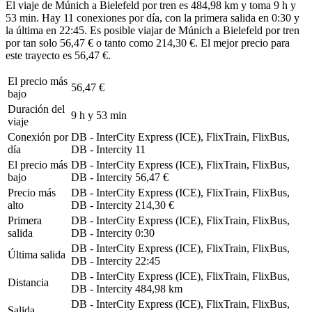
El viaje de Múnich a Bielefeld por tren es 484,98 km y toma 9 h y
53 min. Hay 11 conexiones por día, con la primera salida en 0:30 y
la última en 22:45. Es posible viajar de Múnich a Bielefeld por tren
por tan solo 56,47 € o tanto como 214,30 €. El mejor precio para
este trayecto es 56,47 €.
El precio más
56,47 €
bajo
Duración del
9 h y 53 min
viaje
Conexión por
DB - InterCity Express (ICE), FlixTrain, FlixBus,
día
DB - Intercity
11
El precio más
DB - InterCity Express (ICE), FlixTrain, FlixBus,
bajo
DB - Intercity
56,47 €
Precio más
DB - InterCity Express (ICE), FlixTrain, FlixBus,
alto
DB - Intercity
214,30 €
Primera
DB - InterCity Express (ICE), FlixTrain, FlixBus,
salida
DB - Intercity
0:30
DB - InterCity Express (ICE), FlixTrain, FlixBus,
Última salida
DB - Intercity
22:45
DB - InterCity Express (ICE), FlixTrain, FlixBus,
Distancia
DB - Intercity
484,98 km
DB - InterCity Express (ICE), FlixTrain, FlixBus,
Salida