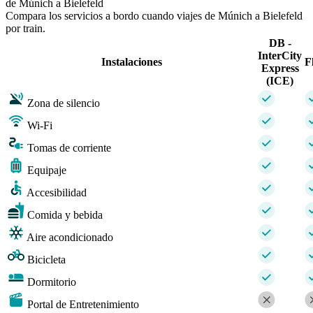
de Múnich a Bielefeld
Compara los servicios a bordo cuando viajes de Múnich a Bielefeld
por train.
DB -
InterCity
Instalaciones
F
Express
(ICE)
Zona de silencio
Wi-Fi
Tomas de corriente
Equipaje
Accesibilidad
Comida y bebida
Aire acondicionado
Bicicleta
Dormitorio
Portal de Entretenimiento