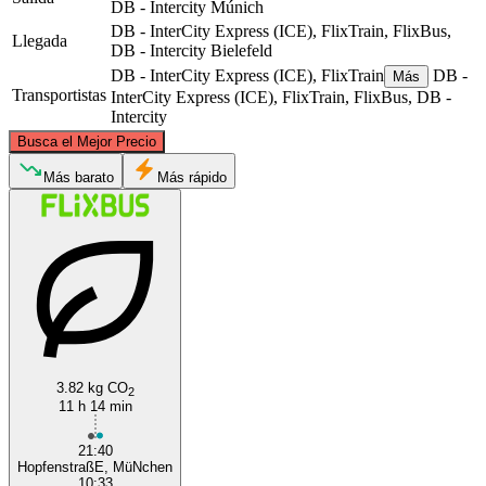
DB - Intercity
Múnich
DB - InterCity Express (ICE), FlixTrain, FlixBus,
Llegada
DB - Intercity
Bielefeld
DB - InterCity Express (ICE), FlixTrain
DB -
Más
Transportistas
InterCity Express (ICE), FlixTrain, FlixBus, DB -
Intercity
©
CARTO
, ©
OpenStreetMap
contributors
Busca el Mejor Precio
Bielefeld
Más barato
Más rápido
3.82 kg CO
Munich
2
11 h 14 min
21:40
HopfenstraßE, MüNchen
10:33