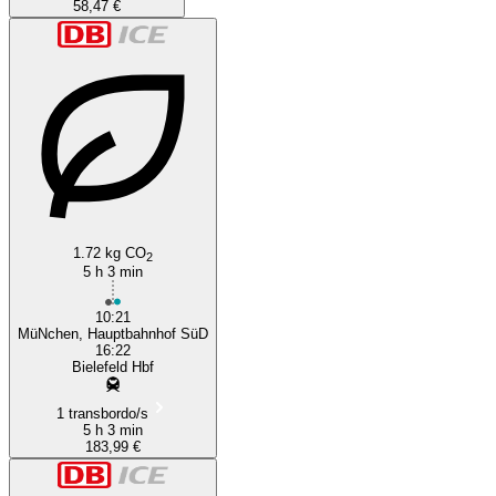
58,47 €
1.72 kg CO
2
5 h 3 min
10:21
MüNchen, Hauptbahnhof SüD
16:22
Bielefeld Hbf
1 transbordo/s
5 h 3 min
183,99 €