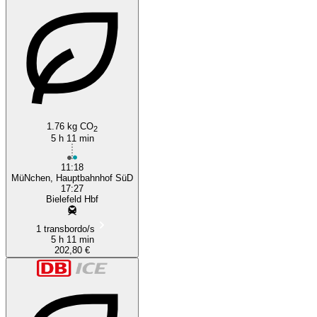
1.76 kg CO
2
5 h 11 min
11:18
MüNchen, Hauptbahnhof SüD
17:27
Bielefeld Hbf
1 transbordo/s
5 h 11 min
202,80 €