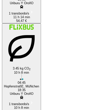
Uriburu Y OroñO
1 transbordo/s
11 h 14 min
54,47 €
3.45 kg CO
2
10 h 8 min
04:45
HopfenstraßE, MüNchen
18:35
Uriburu Y OroñO
1 transbordo/s
10 h 8 min