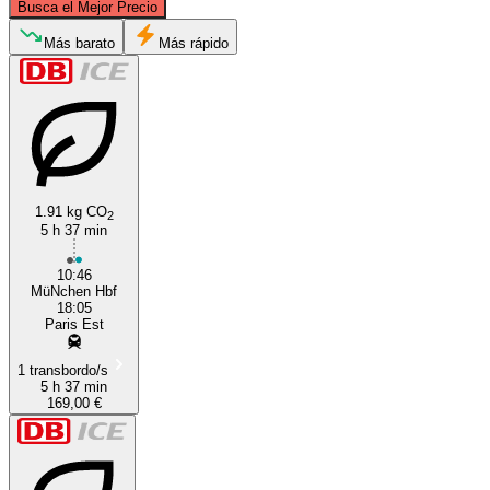
Busca el Mejor Precio
Más barato
Más rápido
Paris
Munich
1.91 kg CO
2
5 h 37 min
10:46
MüNchen Hbf
18:05
Paris Est
1 transbordo/s
5 h 37 min
169,00 €