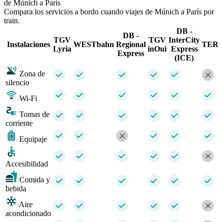
de Múnich a París
Compara los servicios a bordo cuando viajes de Múnich a París por
train.
DB -
DB -
TGV
TGV
InterCity
Instalaciones
WESTbahn
Regional
TER
Lyria
inOui
Express
Express
(ICE)
Zona de
silencio
Wi-Fi
Tomas de
corriente
Equipaje
Accesibilidad
Comida y
bebida
Aire
acondicionado