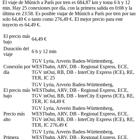
El viaje de Múnich a París por tren es 684,87 km y toma 6 h y 12
min. Hay 25 conexiones por día, con la primera salida en 0:08 y la
última en 23:58. Es posible viajar de Múnich a París por tren por tan
solo 64,49 € o tanto como 276,49 €. El mejor precio para este
trayecto es 64,49 €.
El precio más
64,49 €
bajo
Duración del
6 h y 12 min
viaje
TGV Lyria, Arverio Baden-Württemberg,
Conexión por
WESTbahn, ARV, DB - Regional Express, ECE,
día
TGV inOui, RB, DB - InterCity Express (ICE), RE,
TER, IC
25
TGV Lyria, Arverio Baden-Württemberg,
El precio más
WESTbahn, ARV, DB - Regional Express, ECE,
bajo
TGV inOui, RB, DB - InterCity Express (ICE), RE,
TER, IC
64,49 €
TGV Lyria, Arverio Baden-Württemberg,
Precio más
WESTbahn, ARV, DB - Regional Express, ECE,
alto
TGV inOui, RB, DB - InterCity Express (ICE), RE,
TER, IC
276,49 €
TGV Lyria, Arverio Baden-Württemberg,
Primera
WESTbahn, ARV, DB - Regional Express, ECE,