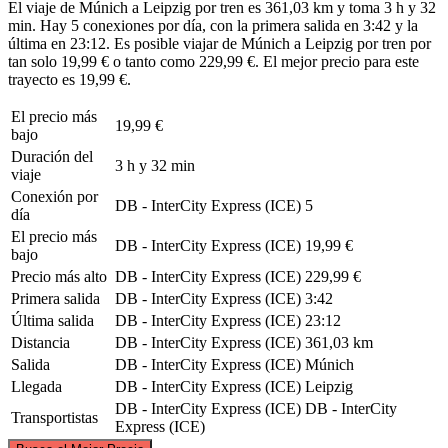
El viaje de Múnich a Leipzig por tren es 361,03 km y toma 3 h y 32
min. Hay 5 conexiones por día, con la primera salida en 3:42 y la
última en 23:12. Es posible viajar de Múnich a Leipzig por tren por
tan solo 19,99 € o tanto como 229,99 €. El mejor precio para este
trayecto es 19,99 €.
El precio más
19,99 €
bajo
Duración del
3 h y 32 min
viaje
Conexión por
DB - InterCity Express (ICE)
5
día
El precio más
DB - InterCity Express (ICE)
19,99 €
bajo
Precio más alto
DB - InterCity Express (ICE)
229,99 €
Primera salida
DB - InterCity Express (ICE)
3:42
Última salida
DB - InterCity Express (ICE)
23:12
Distancia
DB - InterCity Express (ICE)
361,03 km
Salida
DB - InterCity Express (ICE)
Múnich
Llegada
DB - InterCity Express (ICE)
Leipzig
DB - InterCity Express (ICE)
DB - InterCity
Transportistas
Express (ICE)
©
CARTO
, ©
OpenStreetMap
contributors