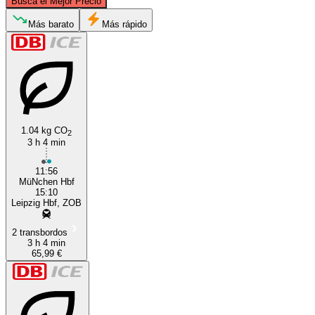
Busca el Mejor Precio
Leipzig
Más barato
Más rápido
1.04 kg CO
2
3 h 4 min
Munich
11:56
MüNchen Hbf
15:10
Leipzig Hbf, ZOB
2 transbordos
3 h 4 min
65,99 €