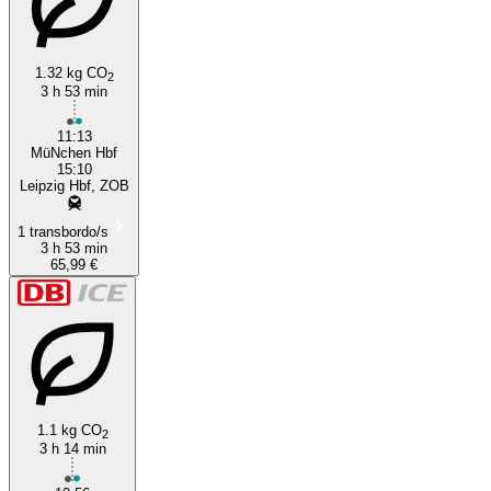
1.32 kg CO
2
3 h 53 min
11:13
MüNchen Hbf
15:10
Leipzig Hbf, ZOB
1 transbordo/s
3 h 53 min
65,99 €
1.1 kg CO
2
3 h 14 min