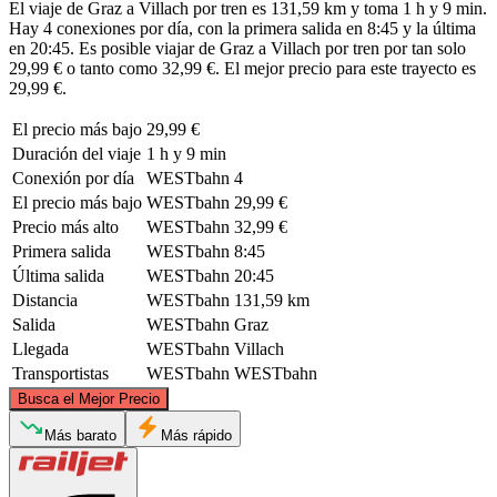
El viaje de Graz a Villach por tren es 131,59 km y toma 1 h y 9 min.
Hay 4 conexiones por día, con la primera salida en 8:45 y la última
en 20:45. Es posible viajar de Graz a Villach por tren por tan solo
29,99 € o tanto como 32,99 €. El mejor precio para este trayecto es
29,99 €.
El precio más bajo
29,99 €
Duración del viaje
1 h y 9 min
Conexión por día
WESTbahn
4
El precio más bajo
WESTbahn
29,99 €
Precio más alto
WESTbahn
32,99 €
Primera salida
WESTbahn
8:45
Última salida
WESTbahn
20:45
Distancia
WESTbahn
131,59 km
Salida
WESTbahn
Graz
Llegada
WESTbahn
Villach
Transportistas
WESTbahn
WESTbahn
©
CARTO
, ©
OpenStreetMap
contributors
Busca el Mejor Precio
Más barato
Más rápido
Graz