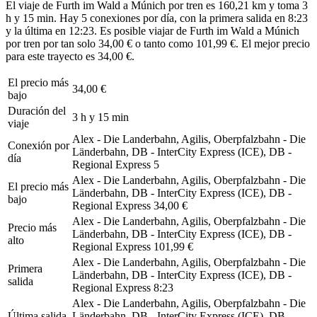
El viaje de Furth im Wald a Múnich por tren es 160,21 km y toma 3
h y 15 min. Hay 5 conexiones por día, con la primera salida en 8:23
y la última en 12:23. Es posible viajar de Furth im Wald a Múnich
por tren por tan solo 34,00 € o tanto como 101,99 €. El mejor precio
para este trayecto es 34,00 €.
El precio más
34,00 €
bajo
Duración del
3 h y 15 min
viaje
Alex - Die Landerbahn, Agilis, Oberpfalzbahn - Die
Conexión por
Länderbahn, DB - InterCity Express (ICE), DB -
día
Regional Express
5
Alex - Die Landerbahn, Agilis, Oberpfalzbahn - Die
El precio más
Länderbahn, DB - InterCity Express (ICE), DB -
bajo
Regional Express
34,00 €
Alex - Die Landerbahn, Agilis, Oberpfalzbahn - Die
Precio más
Länderbahn, DB - InterCity Express (ICE), DB -
alto
Regional Express
101,99 €
Alex - Die Landerbahn, Agilis, Oberpfalzbahn - Die
Primera
Länderbahn, DB - InterCity Express (ICE), DB -
salida
Regional Express
8:23
Alex - Die Landerbahn, Agilis, Oberpfalzbahn - Die
Última salida
Länderbahn, DB - InterCity Express (ICE), DB -