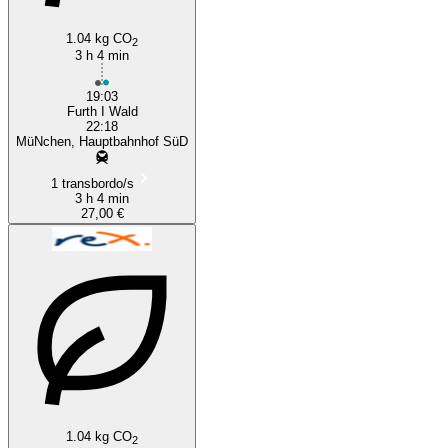
1.04 kg CO
2
3 h 4 min
19:03
Furth I Wald
22:18
MüNchen, Hauptbahnhof SüD
1 transbordo/s
3 h 4 min
27,00 €
1.04 kg CO
2