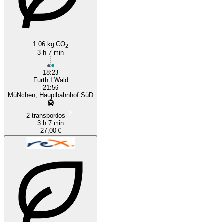
Munich
1.06 kg CO
2
3 h 7 min
18:23
Furth I Wald
21:56
MüNchen, Hauptbahnhof SüD
2 transbordos
3 h 7 min
27,00 €