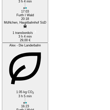
3 h 4 min
17:03
Furth I Wald
20:18
MüNchen, Hauptbahnhof SüD
1 transbordo/s
3 h 4 min
29,00 €
Alex - Die Landerbahn
1.05 kg CO
2
3 h 5 min
16:23
Furth I Wald