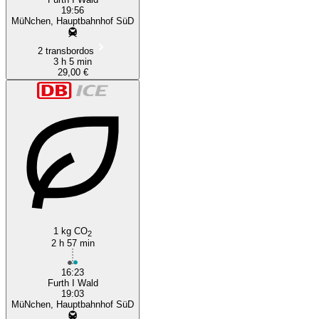
19:56
MüNchen, Hauptbahnhof SüD
2 transbordos
3 h 5 min
29,00 €
1 kg CO
2
2 h 57 min
16:23
Furth I Wald
19:03
MüNchen, Hauptbahnhof SüD