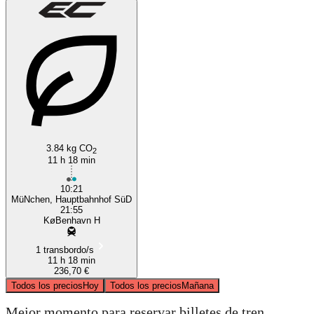
3.84 kg CO
2
11 h 18 min
10:21
MüNchen, Hauptbahnhof SüD
21:55
KøBenhavn H
1 transbordo/s
11 h 18 min
236,70 €
Todos los precios
Hoy
Todos los precios
Mañana
Mejor momento para reservar billetes de tren