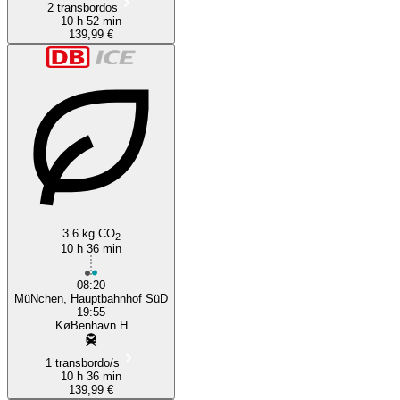
2 transbordos
10 h 52 min
139,99 €
3.6 kg CO
2
10 h 36 min
08:20
MüNchen, Hauptbahnhof SüD
19:55
KøBenhavn H
1 transbordo/s
10 h 36 min
139,99 €