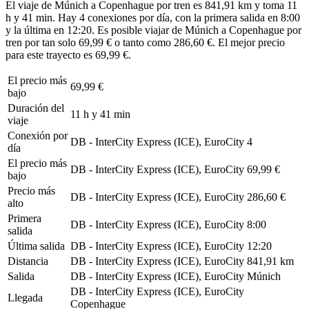
El viaje de Múnich a Copenhague por tren es 841,91 km y toma 11
h y 41 min. Hay 4 conexiones por día, con la primera salida en 8:00
y la última en 12:20. Es posible viajar de Múnich a Copenhague por
tren por tan solo 69,99 € o tanto como 286,60 €. El mejor precio
para este trayecto es 69,99 €.
El precio más
69,99 €
bajo
Duración del
11 h y 41 min
viaje
Conexión por
DB - InterCity Express (ICE), EuroCity
4
día
El precio más
DB - InterCity Express (ICE), EuroCity
69,99 €
bajo
Precio más
DB - InterCity Express (ICE), EuroCity
286,60 €
alto
Primera
DB - InterCity Express (ICE), EuroCity
8:00
salida
Última salida
DB - InterCity Express (ICE), EuroCity
12:20
Distancia
DB - InterCity Express (ICE), EuroCity
841,91 km
Salida
DB - InterCity Express (ICE), EuroCity
Múnich
DB - InterCity Express (ICE), EuroCity
Llegada
Copenhague