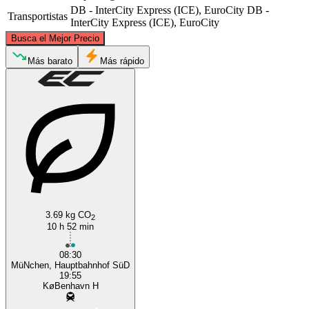
DB - InterCity Express (ICE), EuroCity
DB -
Transportistas
InterCity Express (ICE), EuroCity
©
CARTO
, ©
OpenStreetMap
contributors
Busca el Mejor Precio
Copenhagen
Más barato
Más rápido
Munich
3.69 kg CO
2
10 h 52 min
08:30
MüNchen, Hauptbahnhof SüD
19:55
KøBenhavn H