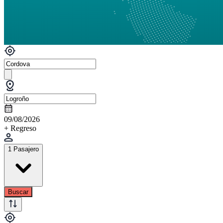
09/08/2026
+ Regreso
1 Pasajero
Buscar