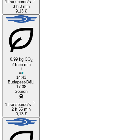
1 transbordo/s
3 h 0 min
9,13 €
0.99 kg CO
2
2 h 55 min
14:43
Budapest-DéLi
17:38
Sopron
1 transbordo/s
2 h 55 min
9,13 €