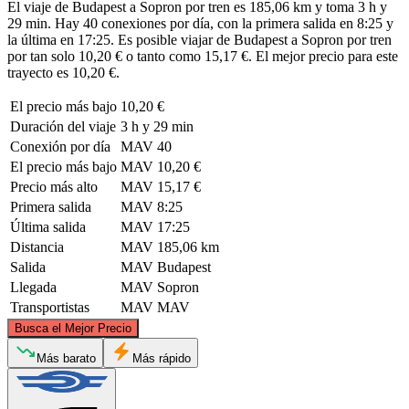
El viaje de Budapest a Sopron por tren es 185,06 km y toma 3 h y
29 min. Hay 40 conexiones por día, con la primera salida en 8:25 y
la última en 17:25. Es posible viajar de Budapest a Sopron por tren
por tan solo 10,20 € o tanto como 15,17 €. El mejor precio para este
trayecto es 10,20 €.
El precio más bajo
10,20 €
Duración del viaje
3 h y 29 min
Conexión por día
MAV
40
El precio más bajo
MAV
10,20 €
Precio más alto
MAV
15,17 €
Primera salida
MAV
8:25
Última salida
MAV
17:25
Distancia
MAV
185,06 km
Salida
MAV
Budapest
Llegada
MAV
Sopron
Transportistas
MAV
MAV
©
CARTO
, ©
OpenStreetMap
contributors
Busca el Mejor Precio
Más barato
Más rápido