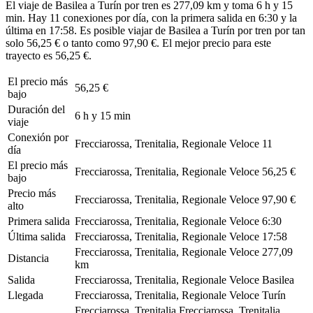
El viaje de Basilea a Turín por tren es 277,09 km y toma 6 h y 15
min. Hay 11 conexiones por día, con la primera salida en 6:30 y la
última en 17:58. Es posible viajar de Basilea a Turín por tren por tan
solo 56,25 € o tanto como 97,90 €. El mejor precio para este
trayecto es 56,25 €.
El precio más
56,25 €
bajo
Duración del
6 h y 15 min
viaje
Conexión por
Frecciarossa, Trenitalia, Regionale Veloce
11
día
El precio más
Frecciarossa, Trenitalia, Regionale Veloce
56,25 €
bajo
Precio más
Frecciarossa, Trenitalia, Regionale Veloce
97,90 €
alto
Primera salida
Frecciarossa, Trenitalia, Regionale Veloce
6:30
Última salida
Frecciarossa, Trenitalia, Regionale Veloce
17:58
Frecciarossa, Trenitalia, Regionale Veloce
277,09
Distancia
km
Salida
Frecciarossa, Trenitalia, Regionale Veloce
Basilea
Llegada
Frecciarossa, Trenitalia, Regionale Veloce
Turín
Frecciarossa, Trenitalia
Frecciarossa, Trenitalia,