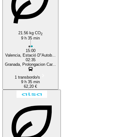
21.56 kg CO
2
9 h 35 min
15:00
Valencia, Estació D"Autob...
02:35
Granada, Prolongacion Car...
1 transbordo/s
9 h 35 min
62,20 €