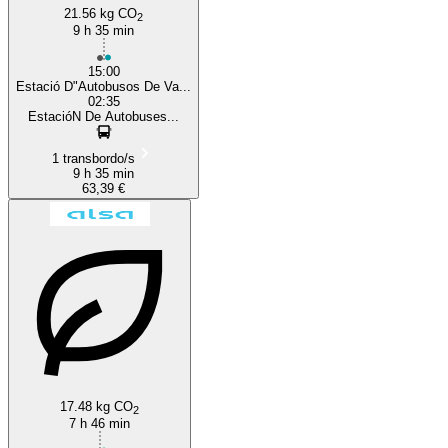
21.56 kg CO
2
9 h 35 min
15:00
Estació D"Autobusos De Va...
02:35
EstacióN De Autobuses...
1 transbordo/s
9 h 35 min
63,39 €
17.48 kg CO
2
7 h 46 min