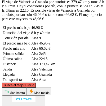
El viaje de Valencia a Granada por autobús es 379,47 km y toma 8 h
y 40 min. Hay 9 conexiones por día, con la primera salida en 2:45 y
la última en 22:15. Es posible viajar de Valencia a Granada por
autobús por tan solo 46,96 € o tanto como 66,62 €. El mejor precio
para este trayecto es 46,96 €.
El precio más bajo
46,96 €
Duración del viaje
8 h y 40 min
Conexión por día
Alsa
9
El precio más bajo
Alsa
46,96 €
Precio más alto
Alsa
66,62 €
Primera salida
Alsa
2:45
Última salida
Alsa
22:15
Distancia
Alsa
379,47 km
Salida
Alsa
Valencia
Llegada
Alsa
Granada
Transportistas
Alsa
Alsa
©
CARTO
, ©
OpenStreetMap
contributors
Busca el Mejor Precio
Valencia
Más barato
Más rápido