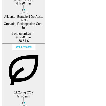
2
6 h 20 min
18:15
Alicante, EstacióN De Aut...
02:35
Granada, Prolongacion Car...
1 transbordo/s
6 h 20 min
38,84 €
11.25 kg CO
2
5 h 0 min