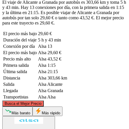
El viaje de Alicante a Granada por autobús es 303,66 km y toma 5 h
y 43 min. Hay 13 conexiones por día, con la primera salida en 1:15
y la última en 21:15. Es posible viajar de Alicante a Granada por
autobús por tan solo 29,60 € o tanto como 43,52 €. El mejor precio
para este trayecto es 29,60 €.
El precio más bajo
29,60 €
Duración del viaje
5 h y 43 min
Conexión por día
Alsa
13
El precio más bajo
Alsa
29,60 €
Precio más alto
Alsa
43,52 €
Primera salida
Alsa
1:15
Última salida
Alsa
21:15
Distancia
Alsa
303,66 km
Salida
Alsa
Alicante
Llegada
Alsa
Granada
Transportistas
Alsa
Alsa
©
CARTO
, ©
OpenStreetMap
contributors
Busca el Mejor Precio
Más barato
Más rápido
Alicante