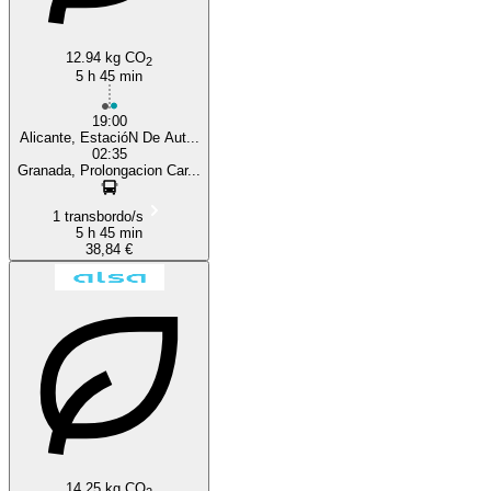
12.94 kg CO
2
5 h 45 min
19:00
Alicante, EstacióN De Aut...
02:35
Granada, Prolongacion Car...
1 transbordo/s
5 h 45 min
38,84 €
14.25 kg CO