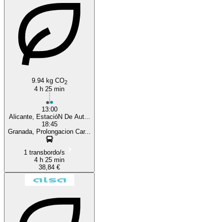
Granada
9.94 kg CO
2
4 h 25 min
13:00
Alicante, EstacióN De Aut...
18:45
Granada, Prolongacion Car...
1 transbordo/s
4 h 25 min
38,84 €