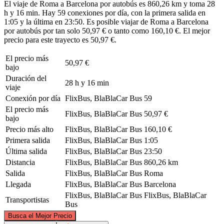
El viaje de Roma a Barcelona por autobús es 860,26 km y toma 28
h y 16 min. Hay 59 conexiones por día, con la primera salida en
1:05 y la última en 23:50. Es posible viajar de Roma a Barcelona
por autobús por tan solo 50,97 € o tanto como 160,10 €. El mejor
precio para este trayecto es 50,97 €.
El precio más
50,97 €
bajo
Duración del
28 h y 16 min
viaje
Conexión por día
FlixBus, BlaBlaCar Bus
59
El precio más
FlixBus, BlaBlaCar Bus
50,97 €
bajo
Precio más alto
FlixBus, BlaBlaCar Bus
160,10 €
Primera salida
FlixBus, BlaBlaCar Bus
1:05
Última salida
FlixBus, BlaBlaCar Bus
23:50
Distancia
FlixBus, BlaBlaCar Bus
860,26 km
Salida
FlixBus, BlaBlaCar Bus
Roma
Llegada
FlixBus, BlaBlaCar Bus
Barcelona
FlixBus, BlaBlaCar Bus
FlixBus, BlaBlaCar
Transportistas
Bus
©
CARTO
, ©
OpenStreetMap
contributors
Busca el Mejor Precio