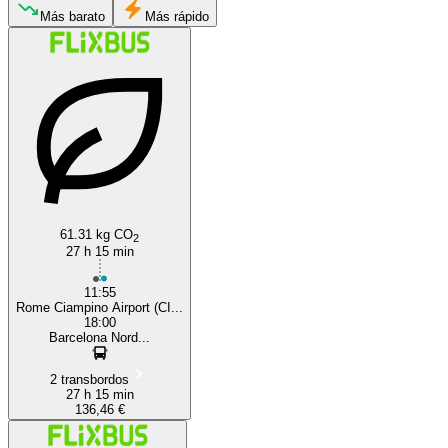
Más barato
Más rápido
Rome
Barcelona
61.31 kg CO
2
27 h 15 min
11:55
Rome Ciampino Airport (CI...
18:00
Barcelona Nord...
2 transbordos
27 h 15 min
136,46 €