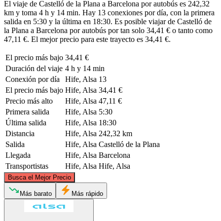
El viaje de Castelló de la Plana a Barcelona por autobús es 242,32
km y toma 4 h y 14 min. Hay 13 conexiones por día, con la primera
salida en 5:30 y la última en 18:30. Es posible viajar de Castelló de
la Plana a Barcelona por autobús por tan solo 34,41 € o tanto como
47,11 €. El mejor precio para este trayecto es 34,41 €.
El precio más bajo
34,41 €
Duración del viaje
4 h y 14 min
Conexión por día
Hife, Alsa
13
El precio más bajo
Hife, Alsa
34,41 €
Precio más alto
Hife, Alsa
47,11 €
Primera salida
Hife, Alsa
5:30
Última salida
Hife, Alsa
18:30
Distancia
Hife, Alsa
242,32 km
Salida
Hife, Alsa
Castelló de la Plana
Llegada
Hife, Alsa
Barcelona
Transportistas
Hife, Alsa
Hife, Alsa
©
CARTO
, ©
OpenStreetMap
contributors
Busca el Mejor Precio
Barcelona
Más barato
Más rápido