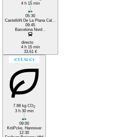
4 h 15 min
05:30
CastellóN De La Plana Cal...
09:45
Barcelona Nord...
directo
4 h 15 min
33,61 €
7.88 kg CO
2
3 h 30 min
09:00
KröPcke, Hannover
12:30