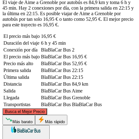
El viaje de Aime a Grenoble por autobús es 84,9 km y toma 6 h y
45 min. Hay 2 conexiones por día, con la primera salida en 22:15 y
la última en 22:15. Es posible viajar de Aime a Grenoble por
autobús por tan solo 16,95 € o tanto como 52,95 €. El mejor precio
para este trayecto es 16,95 €.
El precio más bajo
16,95 €
Duración del viaje
6 h y 45 min
Conexión por día
BlaBlaCar Bus
2
El precio más bajo
BlaBlaCar Bus
16,95 €
Precio más alto
BlaBlaCar Bus
52,95 €
Primera salida
BlaBlaCar Bus
22:15
Última salida
BlaBlaCar Bus
22:15
Distancia
BlaBlaCar Bus
84,9 km
Salida
BlaBlaCar Bus
Aime
Llegada
BlaBlaCar Bus
Grenoble
Transportistas
BlaBlaCar Bus
BlaBlaCar Bus
©
CARTO
, ©
OpenStreetMap
contributors
Busca el Mejor Precio
Aime
Más barato
Más rápido