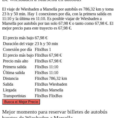
El viaje de Wiesbaden a Marsella por autobús es 786,32 km y toma
23 h y 50 min. Hay 1 conexiones por día, con la primera salida en
11:10 y la última en 11:10. Es posible viajar de Wiesbaden a
Marsella por autobús por tan solo 67,98 € o tanto como 67,98 €. El
mejor precio para este trayecto es 67,98 €.
El precio más bajo
67,98 €
Duración del viaje
23 h y 50 min
Conexión por día
FlixBus
1
El precio más bajo
FlixBus
67,98 €
Precio más alto
FlixBus
67,98 €
Primera salida
FlixBus
11:10
Última salida
FlixBus
11:10
Distancia
FlixBus
786,32 km
Salida
FlixBus
Wiesbaden
Llegada
FlixBus
Marsella
Transportistas
FlixBus
FlixBus
©
CARTO
, ©
OpenStreetMap
contributors
Busca el Mejor Precio
Wiesbaden
Mejor momento para reservar billetes de autobús
baratos de Wiesbaden a Marsella