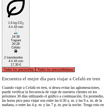
Cefalù
Trapani
1.6 kg CO
2
4 h 43 min
14:38
Trapani
20:28
Cefalu
2 transbordos
4 h 43 min
17,30 €
Todos los precios
Hoy
Todos los precios
Mañana
Encuentra el mejor día para viajar a Cefalú en tren
Cuando viaje a Cefalú en tren, si desea evitar las aglomeraciones,
puede verificar la frecuencia de viaje de nuestros clientes en los
próximos 30 días utilizando el gráfico a continuación. En promedio,
las horas pico para viajar son entre las 6:30 a. m. y las 9 a. m. de la
mañana, o entre las 4 p. m. y las 7 p. m. por la noche. Tenga esto en