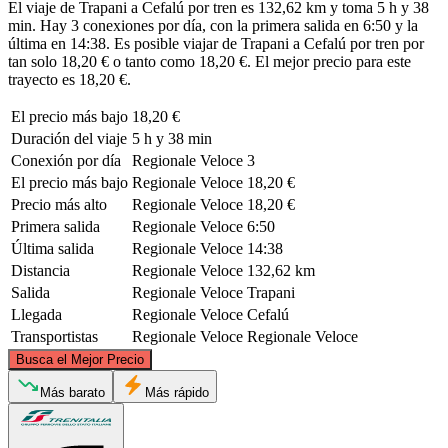
El viaje de Trapani a Cefalú por tren es 132,62 km y toma 5 h y 38
min. Hay 3 conexiones por día, con la primera salida en 6:50 y la
última en 14:38. Es posible viajar de Trapani a Cefalú por tren por
tan solo 18,20 € o tanto como 18,20 €. El mejor precio para este
trayecto es 18,20 €.
El precio más bajo
18,20 €
Duración del viaje
5 h y 38 min
Conexión por día
Regionale Veloce
3
El precio más bajo
Regionale Veloce
18,20 €
Precio más alto
Regionale Veloce
18,20 €
Primera salida
Regionale Veloce
6:50
Última salida
Regionale Veloce
14:38
Distancia
Regionale Veloce
132,62 km
Salida
Regionale Veloce
Trapani
Llegada
Regionale Veloce
Cefalú
Transportistas
Regionale Veloce
Regionale Veloce
©
CARTO
, ©
OpenStreetMap
contributors
Busca el Mejor Precio
Más barato
Más rápido