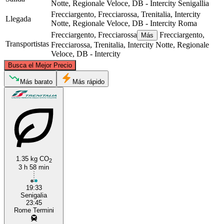
Notte, Regionale Veloce, DB - Intercity
Senigallia
Frecciargento, Frecciarossa, Trenitalia, Intercity
Llegada
Notte, Regionale Veloce, DB - Intercity
Roma
Frecciargento, Frecciarossa
Frecciargento,
Más
Transportistas
Frecciarossa, Trenitalia, Intercity Notte, Regionale
Veloce, DB - Intercity
©
CARTO
, ©
OpenStreetMap
contributors
Busca el Mejor Precio
Senigallia
Más barato
Más rápido
1.35 kg CO
2
3 h 58 min
Rome
19:33
Senigalia
23:45
Rome Termini