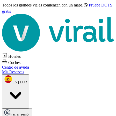
Todos los grandes viajes
comienzan con un mapa 🌎
Pruebe DOTS
gratis
Hoteles
Coches
Centro de ayuda
Mis Reservas
ES | EUR
Iniciar sesión