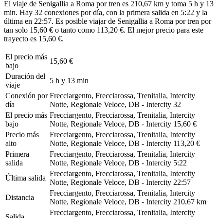
El viaje de Senigallia a Roma por tren es 210,67 km y toma 5 h y 13
min. Hay 32 conexiones por día, con la primera salida en 5:22 y la
última en 22:57. Es posible viajar de Senigallia a Roma por tren por
tan solo 15,60 € o tanto como 113,20 €. El mejor precio para este
trayecto es 15,60 €.
El precio más
15,60 €
bajo
Duración del
5 h y 13 min
viaje
Conexión por
Frecciargento, Frecciarossa, Trenitalia, Intercity
día
Notte, Regionale Veloce, DB - Intercity
32
El precio más
Frecciargento, Frecciarossa, Trenitalia, Intercity
bajo
Notte, Regionale Veloce, DB - Intercity
15,60 €
Precio más
Frecciargento, Frecciarossa, Trenitalia, Intercity
alto
Notte, Regionale Veloce, DB - Intercity
113,20 €
Primera
Frecciargento, Frecciarossa, Trenitalia, Intercity
salida
Notte, Regionale Veloce, DB - Intercity
5:22
Frecciargento, Frecciarossa, Trenitalia, Intercity
Última salida
Notte, Regionale Veloce, DB - Intercity
22:57
Frecciargento, Frecciarossa, Trenitalia, Intercity
Distancia
Notte, Regionale Veloce, DB - Intercity
210,67 km
Frecciargento, Frecciarossa, Trenitalia, Intercity
Salida