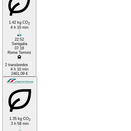
1.42 kg CO
2
4 h 10 min
22:52
Senigalia
07:18
Rome Termini
2 transbordos
4 h 10 min
2461,09 €
1.35 kg CO
2
3 h 58 min