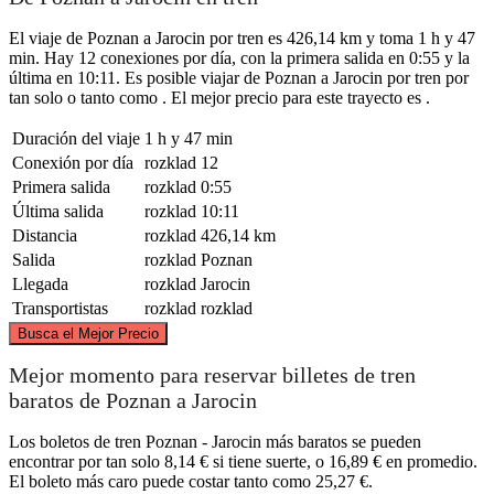
El viaje de Poznan a Jarocin por tren es 426,14 km y toma 1 h y 47
min. Hay 12 conexiones por día, con la primera salida en 0:55 y la
última en 10:11. Es posible viajar de Poznan a Jarocin por tren por
tan solo o tanto como . El mejor precio para este trayecto es .
Duración del viaje
1 h y 47 min
Conexión por día
rozklad
12
Primera salida
rozklad
0:55
Última salida
rozklad
10:11
Distancia
rozklad
426,14 km
Salida
rozklad
Poznan
Llegada
rozklad
Jarocin
Transportistas
rozklad
rozklad
©
CARTO
, ©
OpenStreetMap
contributors
Busca el Mejor Precio
Mejor momento para reservar billetes de tren
Poznan
baratos de Poznan a Jarocin
Los boletos de tren Poznan - Jarocin más baratos se pueden
encontrar por tan solo 8,14 € si tiene suerte, o 16,89 € en promedio.
El boleto más caro puede costar tanto como 25,27 €.