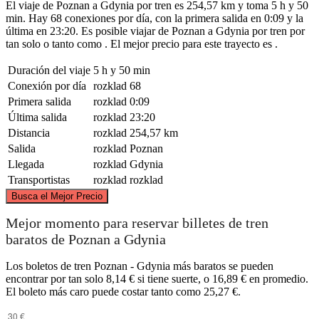
El viaje de Poznan a Gdynia por tren es 254,57 km y toma 5 h y 50
min. Hay 68 conexiones por día, con la primera salida en 0:09 y la
última en 23:20. Es posible viajar de Poznan a Gdynia por tren por
tan solo o tanto como . El mejor precio para este trayecto es .
Duración del viaje
5 h y 50 min
Conexión por día
rozklad
68
Primera salida
rozklad
0:09
Última salida
rozklad
23:20
Distancia
rozklad
254,57 km
Salida
rozklad
Poznan
Llegada
rozklad
Gdynia
Transportistas
rozklad
rozklad
©
CARTO
, ©
OpenStreetMap
contributors
Busca el Mejor Precio
Gdynia
Mejor momento para reservar billetes de tren
baratos de Poznan a Gdynia
Los boletos de tren Poznan - Gdynia más baratos se pueden
encontrar por tan solo 8,14 € si tiene suerte, o 16,89 € en promedio.
El boleto más caro puede costar tanto como 25,27 €.