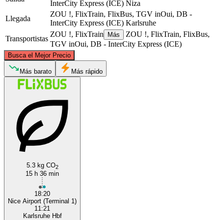
InterCity Express (ICE)
Niza
ZOU !, FlixTrain, FlixBus, TGV inOui, DB -
Llegada
InterCity Express (ICE)
Karlsruhe
ZOU !, FlixTrain
ZOU !, FlixTrain, FlixBus,
Más
Transportistas
TGV inOui, DB - InterCity Express (ICE)
©
CARTO
, ©
OpenStreetMap
contributors
Busca el Mejor Precio
Karlsruhe
Más barato
Más rápido
5.3 kg CO
Nice
2
15 h 36 min
18:20
Nice Airport (Terminal 1)
11:21
Karlsruhe Hbf