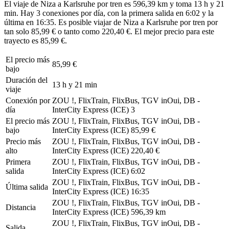
El viaje de Niza a Karlsruhe por tren es 596,39 km y toma 13 h y 21
min. Hay 3 conexiones por día, con la primera salida en 6:02 y la
última en 16:35. Es posible viajar de Niza a Karlsruhe por tren por
tan solo 85,99 € o tanto como 220,40 €. El mejor precio para este
trayecto es 85,99 €.
El precio más
85,99 €
bajo
Duración del
13 h y 21 min
viaje
Conexión por
ZOU !, FlixTrain, FlixBus, TGV inOui, DB -
día
InterCity Express (ICE)
3
El precio más
ZOU !, FlixTrain, FlixBus, TGV inOui, DB -
bajo
InterCity Express (ICE)
85,99 €
Precio más
ZOU !, FlixTrain, FlixBus, TGV inOui, DB -
alto
InterCity Express (ICE)
220,40 €
Primera
ZOU !, FlixTrain, FlixBus, TGV inOui, DB -
salida
InterCity Express (ICE)
6:02
ZOU !, FlixTrain, FlixBus, TGV inOui, DB -
Última salida
InterCity Express (ICE)
16:35
ZOU !, FlixTrain, FlixBus, TGV inOui, DB -
Distancia
InterCity Express (ICE)
596,39 km
ZOU !, FlixTrain, FlixBus, TGV inOui, DB -
Salida