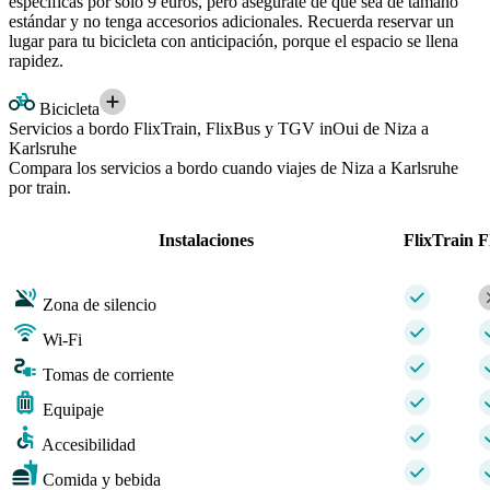
específicas por solo 9 euros, pero asegúrate de que sea de tamaño
estándar y no tenga accesorios adicionales. Recuerda reservar un
lugar para tu bicicleta con anticipación, porque el espacio se llena
rapidez.
Bicicleta
Servicios a bordo FlixTrain, FlixBus y TGV inOui de Niza a
Karlsruhe
Compara los servicios a bordo cuando viajes de Niza a Karlsruhe
por train.
Instalaciones
FlixTrain
F
Zona de silencio
Wi-Fi
Tomas de corriente
Equipaje
Accesibilidad
Comida y bebida